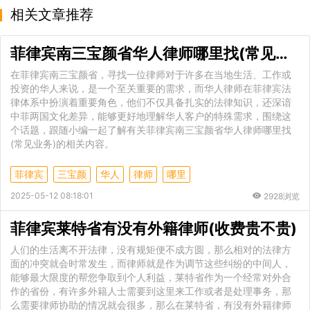
相关文章推荐
菲律宾南三宝颜省华人律师哪里找(常见业务)
在菲律宾南三宝颜省，寻找一位律师对于许多在当地生活、工作或
投资的华人来说，是一个至关重要的需求，而华人律师在菲律宾法
律体系中扮演着重要角色，他们不仅具备扎实的法律知识，还深谙
中菲两国文化差异，能够更好地理解华人客户的特殊需求，围绕这
个话题，跟随小编一起了解有关菲律宾南三宝颜省华人律师哪里找
(常见业务)的相关内容。
菲律宾
三宝颜
华人
律师
哪里
2025-05-12 08:18:01
2928浏览
菲律宾莱特省有没有外籍律师(收费贵不贵)
人们的生活离不开法律，没有规矩便不成方圆，那么相对的法律方
面的冲突就会时常发生，而律师就是作为调节这些纠纷的中间人，
能够最大限度的帮您争取到个人利益，莱特省作为一个经常对外合
作的省份，有许多外籍人士需要到这里来工作或者是处理事务，那
么需要律师协助的情况就会很多，那么在莱特省，有没有外籍律师