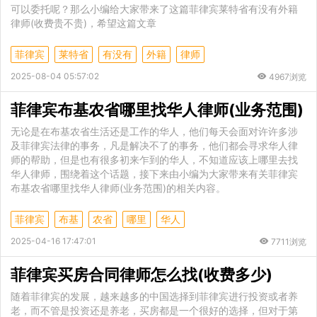
可以委托呢？那么小编给大家带来了这篇菲律宾莱特省有没有外籍
律师(收费贵不贵)，希望这篇文章
菲律宾
莱特省
有没有
外籍
律师
2025-08-04 05:57:02
4967浏览
菲律宾布基农省哪里找华人律师(业务范围)
无论是在布基农省生活还是工作的华人，他们每天会面对许许多涉
及菲律宾法律的事务，凡是解决不了的事务，他们都会寻求华人律
师的帮助，但是也有很多初来乍到的华人，不知道应该上哪里去找
华人律师，围绕着这个话题，接下来由小编为大家带来有关菲律宾
布基农省哪里找华人律师(业务范围)的相关内容。
菲律宾
布基
农省
哪里
华人
2025-04-16 17:47:01
7711浏览
菲律宾买房合同律师怎么找(收费多少)
随着菲律宾的发展，越来越多的中国选择到菲律宾进行投资或者养
老，而不管是投资还是养老，买房都是一个很好的选择，但对于第