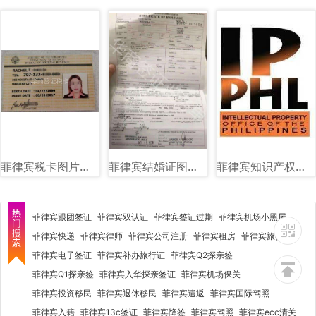
菲律宾税卡图片样式讲解
菲律宾结婚证图片样式
菲律宾知识产权局（IPOPHL）图文讲解
菲律宾跟团签证
菲律宾双认证
菲律宾签证过期
菲律宾机场小黑屋
菲律宾快递
菲律宾律师
菲律宾公司注册
菲律宾租房
菲律宾旅行社
菲律宾电子签证
菲律宾补办旅行证
菲律宾Q2探亲签
菲律宾Q1探亲签
菲律宾入华探亲签证
菲律宾机场保关
菲律宾投资移民
菲律宾退休移民
菲律宾遣返
菲律宾国际驾照
菲律宾入籍
菲律宾13c签证
菲律宾降签
菲律宾驾照
菲律宾ecc清关