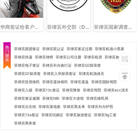
华商签证给客户送件图
菲律宾外交部（DFA）图文讲解
菲律宾国家调查局（NBI）图文讲解
菲律宾跟团签证
菲律宾双认证
菲律宾签证过期
菲律宾机场小黑屋
菲律宾快递
菲律宾律师
菲律宾公司注册
菲律宾租房
菲律宾旅行社
菲律宾电子签证
菲律宾补办旅行证
菲律宾Q2探亲签
菲律宾Q1探亲签
菲律宾入华探亲签证
菲律宾机场保关
菲律宾投资移民
菲律宾退休移民
菲律宾遣返
菲律宾国际驾照
菲律宾入籍
菲律宾13c签证
菲律宾降签
菲律宾驾照
菲律宾ecc清关
菲律宾签证逾期
菲律宾NBI
菲律宾大使馆
菲律宾移民局
菲律宾出生纸
菲律宾落地签
菲律宾黑名单
菲律宾补办护照
菲律宾13a签证
菲律宾结婚证
菲律宾旅游签证
菲律宾9g工签
菲律宾商务签