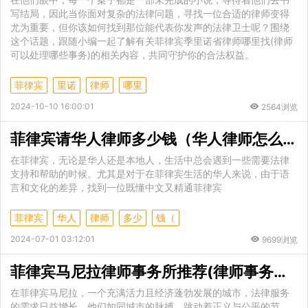
写结局，因此当你面对复杂的法律问题，寻找一位合适的律师变得
尤为重要，但你该如何找到那位能代表你发声的法律卫士呢？围绕
这个话题，跟随小编一起了解有关菲律宾季里诺省律师哪里找(律师
可以处理哪些事务)的相关内容，共同守护你的合法权益。
菲律宾
里诺
律师
哪里
2024-10-10 16:00:01
2564浏览
菲律宾请华人律师多少钱（华人律师怎么找）
在菲律宾，无论是华人还是本地人，生活中总会遇到一些需要法律
支持和帮助的时候。尤其是对于在菲律宾生活的华人来说，由于语
言和文化的差异，找到一位既懂中文又精通菲律宾
菲律宾
华人
律师
多少
钱（
2024-07-01 03:12:01
9699浏览
菲律宾马尼拉律师事务所推荐(律师事务所业务范围)
在菲律宾马尼拉，一个充满活力且经济蓬勃发展的城市，法律服务
的需求日益增长，他们如同城市的脉搏，跳动着正义与公平的节