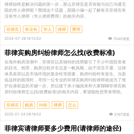
律师始终是解决问题的第一步，那么菲律宾是否有能与自己沟通无
阻的华人律师呢？围绕这个话题，跟随小编一起了解有关菲律宾有
没有华人律师（华人律师费用）的相关内容。
菲律宾
有没有
华人
律师
费用
2024-07-28 16:13:02
7040浏览
菲律宾购房纠纷律师怎么找(收费标准)
在海外购房浪潮中，菲律宾以其独特的优势吸引了不少中国投资者
的目光。然而，购房过程并非总是一帆风顺，由于语言不通、法律
体系差异以及市场环境的复杂性等因素，购房纠纷时有发生。当面
临这样的困境时，寻找一位专业的菲律宾购房纠纷律师就成为了维
护自身权益的关键一步。所以接下来小编就来和大家聊聊菲律宾购
房纠纷律师怎么找(收费标准)的相关内容，希望能给您带来帮助。
菲律宾
购房
纠纷
律师
怎么
2025-01-24 08:18:02
3167浏览
菲律宾请律师要多少费用(请律师的途径)