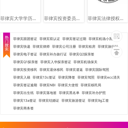
菲律宾大学学历图片样式讲解
菲律宾投资委员会（BOI）图文讲解
菲律宾法律授权社会福利和发展部（DSWD）图文讲解
菲律宾跟团签证
菲律宾双认证
菲律宾签证过期
菲律宾机场小黑屋
菲律宾快递
菲律宾律师
菲律宾公司注册
菲律宾租房
菲律宾旅行社
菲律宾电子签证
菲律宾补办旅行证
菲律宾Q2探亲签
菲律宾Q1探亲签
菲律宾入华探亲签证
菲律宾机场保关
菲律宾投资移民
菲律宾退休移民
菲律宾遣返
菲律宾国际驾照
菲律宾入籍
菲律宾13c签证
菲律宾降签
菲律宾驾照
菲律宾ecc清关
菲律宾签证逾期
菲律宾NBI
菲律宾大使馆
菲律宾移民局
菲律宾出生纸
菲律宾落地签
菲律宾黑名单
菲律宾补办护照
菲律宾13a签证
菲律宾结婚证
菲律宾旅游签证
菲律宾9g工签
菲律宾商务签