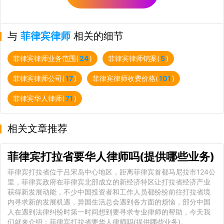
与
菲律宾律师
相关的细节
菲律宾律师业务范围(
24
)
菲律宾律师销案(
5
)
菲律宾律师公司(
17
)
菲律宾律师收费价格(
101
)
菲律宾华人律师(
71
)
相关文章推荐
菲律宾打拉省要华人律师吗(提供哪些业务)
菲律宾打拉省位于吕宋岛中心地区，距离菲律宾首都马尼拉市124公
里，菲律宾政府在菲律宾北部成立的新经济特区让打拉省经济产业
获得新发展动能，不少中国投资者和工作人员都纷纷前往打拉省境
内寻求新的发展机遇，异国生活总会遇到各方面的烦恼，部分中国
人在遇到法律纠纷时第一时间想到要寻求专业律师的帮助，今天我
们就来介绍：菲律宾打拉省要华人律师吗(提供哪些业务)。