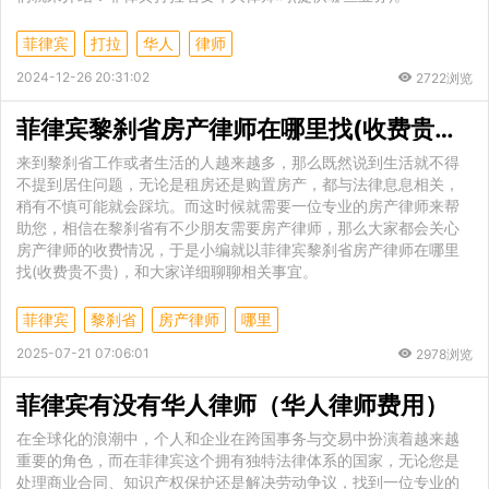
菲律宾
打拉
华人
律师
2024-12-26 20:31:02
2722浏览
菲律宾黎刹省房产律师在哪里找(收费贵不贵)
来到黎刹省工作或者生活的人越来越多，那么既然说到生活就不得
不提到居住问题，无论是租房还是购置房产，都与法律息息相关，
稍有不慎可能就会踩坑。而这时候就需要一位专业的房产律师来帮
助您，相信在黎刹省有不少朋友需要房产律师，那么大家都会关心
房产律师的收费情况，于是小编就以菲律宾黎刹省房产律师在哪里
找(收费贵不贵)，和大家详细聊聊相关事宜。
菲律宾
黎刹省
房产律师
哪里
2025-07-21 07:06:01
2978浏览
菲律宾有没有华人律师（华人律师费用）
在全球化的浪潮中，个人和企业在跨国事务与交易中扮演着越来越
重要的角色，而在菲律宾这个拥有独特法律体系的国家，无论您是
处理商业合同、知识产权保护还是解决劳动争议，找到一位专业的