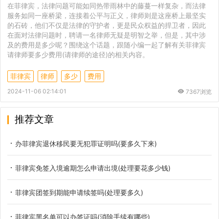
在菲律宾，法律问题可能如同热带雨林中的藤蔓一样复杂，而法律
服务如同一座桥梁，连接着公平与正义，律师则是这座桥上最坚实
的石砖，他们不仅是法律的守护者，更是民众权益的捍卫者，因此
在面对法律问题时，聘请一名律师无疑是明智之举，但是，其中涉
及的费用是多少呢？围绕这个话题，跟随小编一起了解有关菲律宾
请律师要多少费用(请律师的途径)的相关内容。
菲律宾
律师
多少
费用
2024-11-06 02:14:01
7367浏览
推荐文章
办菲律宾退休移民要无犯罪证明吗(要多久下来)
菲律宾免签入境逾期怎么申请出境(处理要花多少钱)
菲律宾团签到期能申请续签吗(处理要多久)
菲律宾黑名单可以办签证吗(消除手续有哪些)