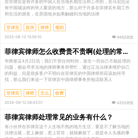
在菲律宾是有许多的中国人在当地长期生活和工作的，在马尼拉还
有中国城这样的华人聚居的地方，那么对于许多在菲律宾长期工作
和生活的朋友，在异国他乡如果触碰到当地的法律
菲律宾
咨询
律师
规则
2022-08-13 15:55:10
9482浏览
菲律宾律师怎么收费贵不贵啊(处理的常见业务)
华商签证4月2日讯：我们不管任何时间，发生一些自己不能处理的
问题，都会寻求当地的律师事务所帮忙，通过正当法律来维护自己
的利益，但是很多客户不明白在菲律宾的中国律师所应该如何寻
找，那么我们来说一下菲律宾中国律师事务所电话联系人
菲律宾
律师
怎么
收费
2024-09-12 08:43:01
4253浏览
菲律宾律师处理常见的业务有什么？
有小伙伴在菲律宾这个人生地不熟的地方生活，要是不了解当地的
法律法规，惹上麻烦，惹上官菲，就很麻烦了，就是令人头痛的事