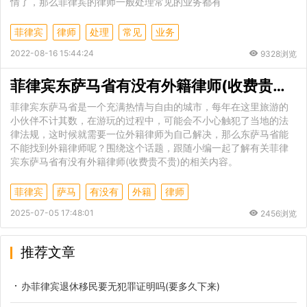
情了，那么菲律宾的律师一般处理常见的业务都有
菲律宾
律师
处理
常见
业务
2022-08-16 15:44:24
9328浏览
菲律宾东萨马省有没有外籍律师(收费贵不贵)
菲律宾东萨马省是一个充满热情与自由的城市，每年在这里旅游的
小伙伴不计其数，在游玩的过程中，可能会不小心触犯了当地的法
律法规，这时候就需要一位外籍律师为自己解决，那么东萨马省能
不能找到外籍律师呢？围绕这个话题，跟随小编一起了解有关菲律
宾东萨马省有没有外籍律师(收费贵不贵)的相关内容。
菲律宾
萨马
有没有
外籍
律师
2025-07-05 17:48:01
2456浏览
推荐文章
办菲律宾退休移民要无犯罪证明吗(要多久下来)