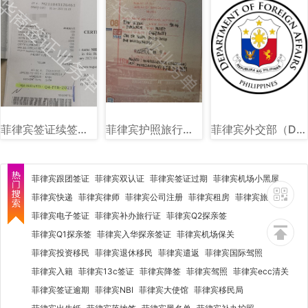
菲律宾签证续签图片样式讲解
菲律宾护照旅行证盖章图片样式
菲律宾外交部（DFA）图文讲解
菲律宾跟团签证
菲律宾双认证
菲律宾签证过期
菲律宾机场小黑屋
菲律宾快递
菲律宾律师
菲律宾公司注册
菲律宾租房
菲律宾旅行社
菲律宾电子签证
菲律宾补办旅行证
菲律宾Q2探亲签
菲律宾Q1探亲签
菲律宾入华探亲签证
菲律宾机场保关
菲律宾投资移民
菲律宾退休移民
菲律宾遣返
菲律宾国际驾照
菲律宾入籍
菲律宾13c签证
菲律宾降签
菲律宾驾照
菲律宾ecc清关
菲律宾签证逾期
菲律宾NBI
菲律宾大使馆
菲律宾移民局