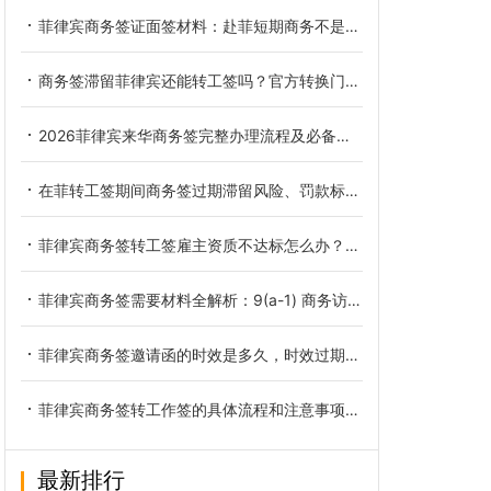
菲律宾商务签证面签材料：赴菲短期商务不是旅游签那一套
商务签滞留菲律宾还能转工签吗？官方转换门槛与自查方法详解
2026菲律宾来华商务签完整办理流程及必备材料详解
在菲转工签期间商务签过期滞留风险、罚款标准与补救办法
菲律宾商务签转工签雇主资质不达标怎么办？拒签原因与合规解决办法
菲律宾商务签需要材料全解析：9(a-1) 商务访客签核心清单与避坑指南
菲律宾商务签邀请函的时效是多久，时效过期怎么解决
菲律宾商务签转工作签的具体流程和注意事项有哪些
最新排行