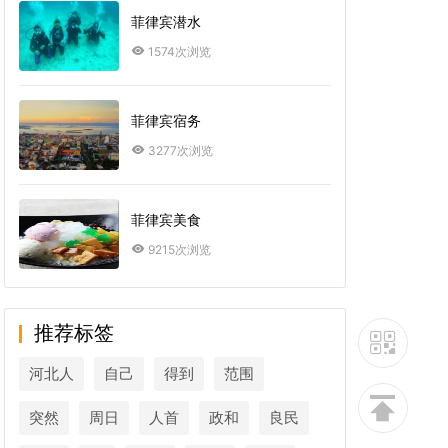
菲律宾潜水
1574次浏览
菲律宾宿务
3277次浏览
菲律宾美食
9215次浏览
推荐标签
河北人
自己
得到
范围
突然
周日
人首
政和
良民