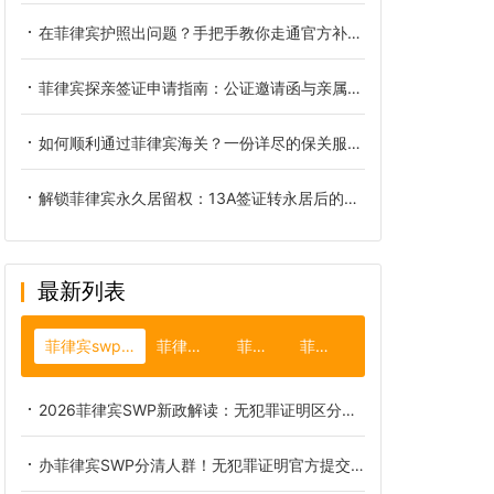
在菲律宾护照出问题？手把手教你走通官方补办与签证转移全流程
菲律宾探亲签证申请指南：公证邀请函与亲属关系证明缺一不可
如何顺利通过菲律宾海关？一份详尽的保关服务流程与材料准备指南
解锁菲律宾永久居留权：13A签证转永居后的全方位福利详解
最新列表
菲律宾swp临时工作签证
菲律宾机场保关
菲律宾宿务
菲律宾驾照
2026菲律宾SWP新政解读：无犯罪证明区分标准、认证流程全解析
办菲律宾SWP分清人群！无犯罪证明官方提交细则