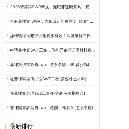
2026菲律宾SWP新规：无犯罪证明开具、双认证全流程指南
持有菲律宾 SWP，离职或到期后需要 “降签” 吗？一文说清关键点与合规要点
如何确保无犯罪证明真实有效？深度破解菲律宾SWP工签核心拒签原因
申请菲律宾SWP工签，你的无犯罪证明材料真的做对了吗？——详解常见拒签雷区
菲律宾伊富高省swp工签多久能下来(多少钱)
在菲律宾如何办理SWP工签(需要什么材料)
在菲律宾办理swp工签多少钱(有效期多久)
菲律宾东萨马省swp工签能工作多久(怎么申请)
最新排行