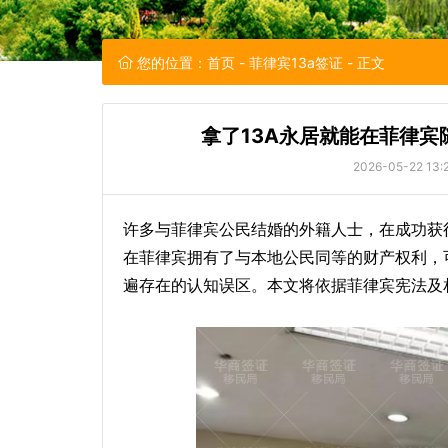
您的位置：
首页
-
菲律宾13a签证
- 正文
拿了13A永居就能在菲律
2026-05-22 13:
许多与菲律宾公民结婚的外籍人士，在成功获
在菲律宾拥有了与本地公民同等的财产权利，
遍存在的认知误区。本文将依据菲律宾宪法及