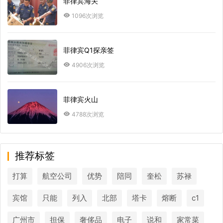
菲律宾海关
1096次浏览
菲律宾Q1探亲签
4906次浏览
菲律宾火山
4788次浏览
推荐标签
打算
航空公司
优势
陪同
奎松
苏禄
宾馆
只能
列入
北部
塔卡
熔断
c1
广州市
担保
奢侈品
电子
说和
家常菜