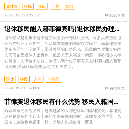
菲律宾
移民
签证
门槛
如何
2024-05-25 07:51:02
3637浏览
退休移民能入籍菲律宾吗(退休移民办理流程)
退休移民是近年来越来越受欢迎的一种移民方式，许多人希望在退
休后寻找一个宜居的、生活成本较低的国家度过晚年，而菲律宾作
为东南亚的一个岛国，因其美丽的自然风光、温暖的气候和友好的
人民而备受退休人士青睐，但是关于入籍这个问题，却有很多人存
在疑虑，围绕这个话题，跟随小编一起了解有关退休移民能入籍菲
律宾吗(退休移民办理流程)的相关内容。
退休
移民
入籍
菲律宾
2024-09-20 16:21:01
9976浏览
菲律宾退休移民有什么优势 移民入籍国内承认吗
随着国家的不断发展，越来越多的人都想移民到菲律宾去，菲律宾
现在是很多外国籍人士都想要来移民的国家，菲律宾环境优美，风
景多，建筑物也很不一样，当地人也很好客，而且