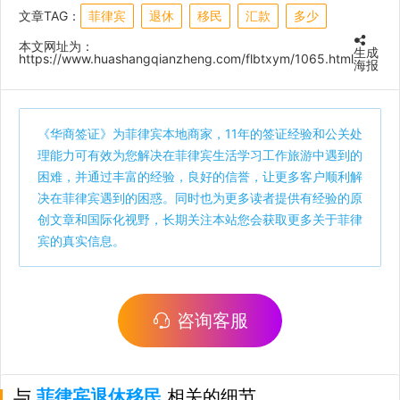
文章TAG：
菲律宾
退休
移民
汇款
多少
本文网址为：
生成
https://www.huashangqianzheng.com/flbtxym/1065.html
海报
《
华商签证
》为菲律宾本地商家，11年的签证经验和公关处
理能力可有效为您解决在菲律宾生活学习工作旅游中遇到的
困难，并通过丰富的经验，良好的信誉，让更多客户顺利解
决在菲律宾遇到的困惑。同时也为更多读者提供有经验的原
创文章和国际化视野，长期关注本站您会获取更多关于菲律
宾的真实信息。
咨询客服
与
菲律宾退休移民
相关的细节