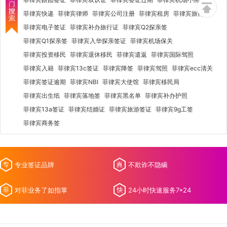
菲律宾快递
菲律宾律师
菲律宾公司注册
菲律宾租房
菲律宾旅行社
菲律宾电子签证
菲律宾补办旅行证
菲律宾Q2探亲签
菲律宾Q1探亲签
菲律宾入华探亲签证
菲律宾机场保关
菲律宾投资移民
菲律宾退休移民
菲律宾遣返
菲律宾国际驾照
菲律宾入籍
菲律宾13c签证
菲律宾降签
菲律宾驾照
菲律宾ecc清关
菲律宾签证逾期
菲律宾NBI
菲律宾大使馆
菲律宾移民局
菲律宾出生纸
菲律宾落地签
菲律宾黑名单
菲律宾补办护照
菲律宾13a签证
菲律宾结婚证
菲律宾旅游签证
菲律宾9g工签
菲律宾商务签
专业签证品牌
不欺诈不隐瞒
对菲业务了如指掌
24小时快速服务7*24