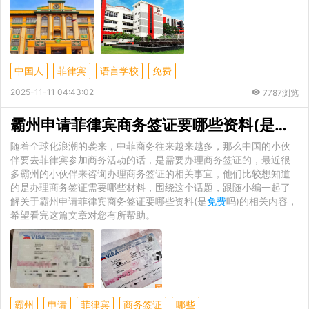
中国人
菲律宾
语言学校
免费
2025-11-11 04:43:02
7787浏览
霸州申请菲律宾商务签证要哪些资料(是
免费
随着全球化浪潮的袭来，中菲商务往来越来越多，那么中国的小伙
伴要去菲律宾参加商务活动的话，是需要办理商务签证的，最近很
多霸州的小伙伴来咨询办理商务签证的相关事宜，他们比较想知道
的是办理商务签证需要哪些材料，围绕这个话题，跟随小编一起了
解关于霸州申请菲律宾商务签证要哪些资料(是
免费
吗)的相关内容，
希望看完这篇文章对您有所帮助。
霸州
申请
菲律宾
商务签证
哪些