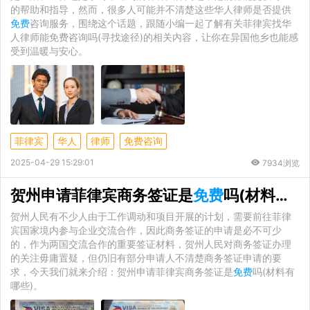
的帮助和指导，然而，很多人可能并不清楚这些华人律师是否提供
免费
咨询服务，围绕这个话题，跟随小编一起了解有关菲律宾找华
人律师能免费咨询吗(寻找途径)的相关内容，让你在异国他乡也能感
受到温暖与安心。
菲律宾
华人
律师
免费咨询
2025-04-29 15:29:01
7934浏览
贺州申请菲律宾商务签证是
免费
吗(材料有哪些)
贺州人民有不少人由于工作调动和项目开展的计划，需要前往菲律
宾国家境内参与企业交流合作，因此商务签证的申请是必不可少
的，作为两国交流合作的重要签证材料，贺州人民对商务签证办理
的关注毋庸置疑，但仍旧有部分申请人不清楚商务签证申请的要
求，今天我们就来介绍：贺州申请菲律宾商务签证是
免费
吗(材料有
哪些)。