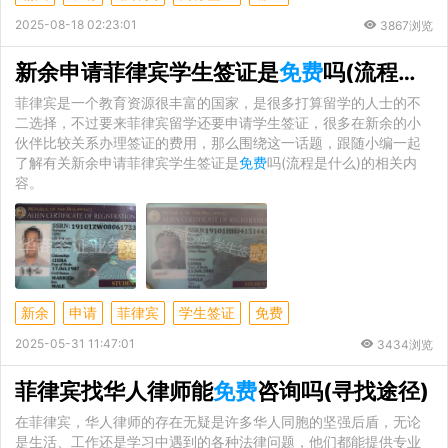
2025-08-18 02:23:01
3867浏览
新余申请菲律宾学生签证是
免费
吗(流程是什么)
菲律宾是一个教育资源很丰富的国家，是很多打算留学的人士的不
二选择，不过要来菲律宾留学还要申请学生签证，很多在新余的小
伙伴比较关系办理签证的费用，那么围绕这一话题，跟随小编一起
了解有关新余申请菲律宾学生签证是
免费
吗(流程是什么)的相关内
容。
新余
申请
菲律宾
学生签证
免费
2025-05-31 11:47:01
3434浏览
菲律宾找华人律师能
免费
咨询吗(寻找途径)
在菲律宾，华人律师的存在无疑是许多华人同胞的坚强后盾，无论
是生活、工作还是学习中遇到的各种法律问题，他们都能提供专业