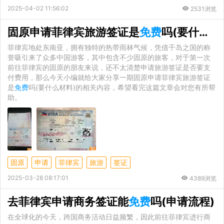
2025-04-02 11:56:02
2531浏览
固原申请菲律宾旅游签证是
免费
吗(要什么材料)
菲律宾地处东南亚，拥有独特的热带雨林气候，凭借千岛之国的称
誉吸引来了众多中国游客，其中包含不少固原的旅客，对于第一次
前往菲律宾的固原的朋友来说，还不太清楚申请旅游签证是否要支
付费用，那么今天小编就给大家分享一期固原申请菲律宾旅游签证
是
免费
吗(要什么材料)的相关内容，希望看完这篇文章会对您有所帮
助。
固原
申请
菲律宾
旅游
签证
2025-03-28 08:17:01
4389浏览
去菲律宾申请商务签证能
免费
吗(申请流程)
在全球化的今天，跨国商务活动日益频繁，因此前往菲律宾进行商