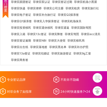
菲律宾跟团签证
菲律宾双认证
菲律宾签证过期
菲律宾机场小黑屋
菲律宾快递
菲律宾律师
菲律宾公司注册
菲律宾租房
菲律宾旅行社
菲律宾电子签证
菲律宾补办旅行证
菲律宾Q2探亲签
菲律宾Q1探亲签
菲律宾入华探亲签证
菲律宾机场保关
菲律宾投资移民
菲律宾退休移民
菲律宾遣返
菲律宾国际驾照
菲律宾入籍
菲律宾13c签证
菲律宾降签
菲律宾驾照
菲律宾ecc清关
菲律宾签证逾期
菲律宾NBI
菲律宾大使馆
菲律宾移民局
菲律宾出生纸
菲律宾落地签
菲律宾黑名单
菲律宾补办护照
菲律宾13a签证
菲律宾结婚证
菲律宾旅游签证
菲律宾9g工签
菲律宾商务签
专业签证品牌
不欺诈不隐瞒
对菲业务了如指掌
24小时快速服务7*24