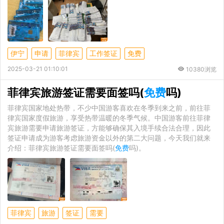
伊宁
申请
菲律宾
工作签证
免费
2025-03-21 01:10:01
10380浏览
菲律宾旅游签证需要面签吗(
免费
吗)
菲律宾国家地处热带，不少中国游客喜欢在冬季到来之前，前往菲
律宾国家度假旅游，享受热带温暖的冬季气候。中国游客前往菲律
宾旅游需要申请旅游签证，方能够确保其入境手续合法合理，因此
签证申请成为游客考虑旅游资金以外的第二大问题，今天我们就来
介绍：菲律宾旅游签证需要面签吗(
免费
吗)。
菲律宾
旅游
签证
需要