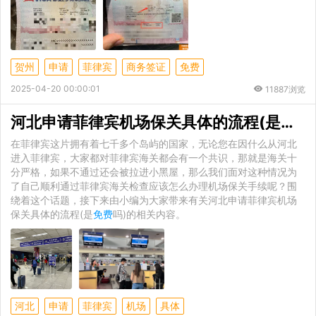
贺州
申请
菲律宾
商务签证
免费
2025-04-20 00:00:01
11887浏览
河北申请菲律宾机场保关具体的流程(是
免费
在菲律宾这片拥有着七千多个岛屿的国家，无论您在因什么从河北
进入菲律宾，大家都对菲律宾海关都会有一个共识，那就是海关十
分严格，如果不通过还会被拉进小黑屋，那么我们面对这种情况为
了自己顺利通过菲律宾海关检查应该怎么办理机场保关手续呢？围
绕着这个话题，接下来由小编为大家带来有关河北申请菲律宾机场
保关具体的流程(是
免费
吗)的相关内容。
河北
申请
菲律宾
机场
具体