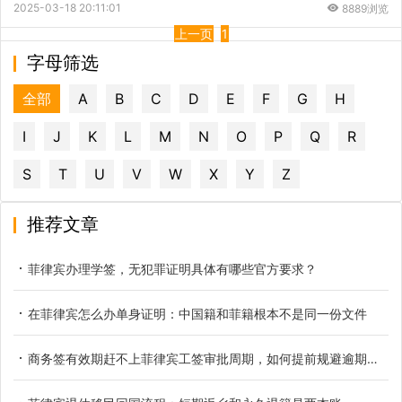
2025-03-18 20:11:01
8889浏览
上一页
1
字母筛选
全部
A
B
C
D
E
F
G
H
I
J
K
L
M
N
O
P
Q
R
S
T
U
V
W
X
Y
Z
推荐文章
菲律宾办理学签，无犯罪证明具体有哪些官方要求？
在菲律宾怎么办单身证明：中国籍和菲籍根本不是同一份文件
商务签有效期赶不上菲律宾工签审批周期，如何提前规避逾期滞留