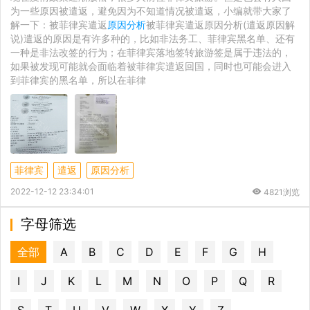
为一些原因被遣返，避免因为不知道情况被遣返，小编就带大家了
解一下：被菲律宾遣返
原因分析
被菲律宾遣返原因分析(遣返原因解
说)遣返的原因是有许多种的，比如非法务工、菲律宾黑名单、还有
一种是非法改签的行为；在菲律宾落地签转旅游签是属于违法的，
如果被发现可能就会面临着被菲律宾遣返回国，同时也可能会进入
到菲律宾的黑名单，所以在菲律
菲律宾
遣返
原因分析
2022-12-12 23:34:01
4821浏览
字母筛选
全部
A
B
C
D
E
F
G
H
I
J
K
L
M
N
O
P
Q
R