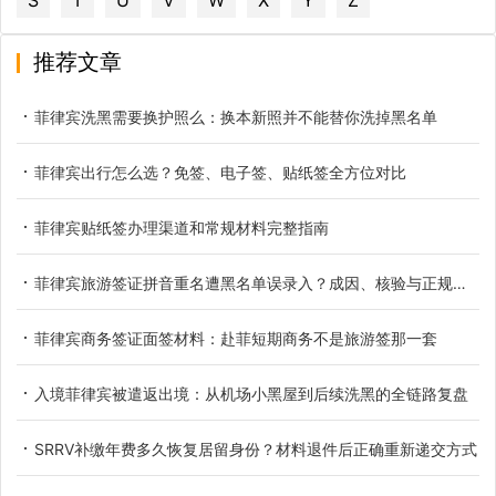
S
T
U
V
W
X
Y
Z
推荐文章
菲律宾洗黑需要换护照么：换本新照并不能替你洗掉黑名单
菲律宾出行怎么选？免签、电子签、贴纸签全方位对比
菲律宾贴纸签办理渠道和常规材料完整指南
菲律宾旅游签证拼音重名遭黑名单误录入？成因、核验与正规解决办法
菲律宾商务签证面签材料：赴菲短期商务不是旅游签那一套
入境菲律宾被遣返出境：从机场小黑屋到后续洗黑的全链路复盘
SRRV补缴年费多久恢复居留身份？材料退件后正确重新递交方式