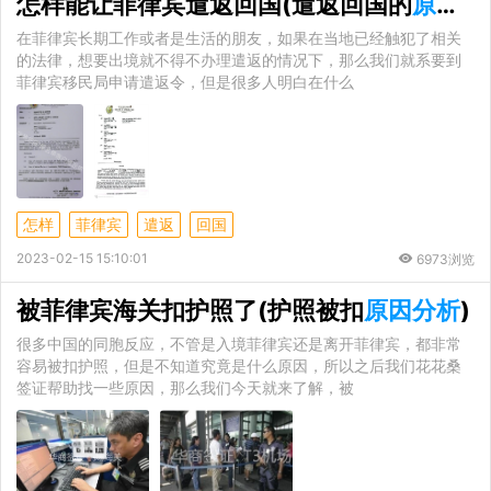
怎样能让菲律宾遣返回国(遣返回国的
原因分析
在菲律宾长期工作或者是生活的朋友，如果在当地已经触犯了相关
的法律，想要出境就不得不办理遣返的情况下，那么我们就系要到
菲律宾移民局申请遣返令，但是很多人明白在什么
怎样
菲律宾
遣返
回国
2023-02-15 15:10:01
6973浏览
被菲律宾海关扣护照了(护照被扣
原因分析
)
很多中国的同胞反应，不管是入境菲律宾还是离开菲律宾，都非常
容易被扣护照，但是不知道究竟是什么原因，所以之后我们花花桑
签证帮助找一些原因，那么我们今天就来了解，被