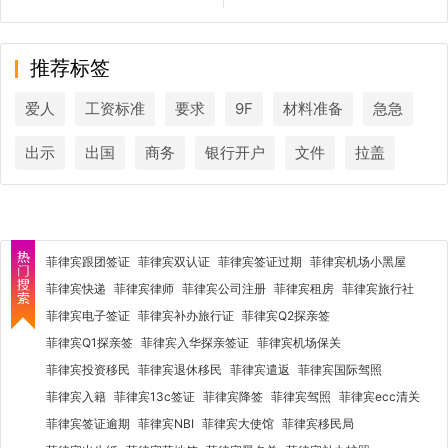
推荐标签
爱人
工资标准
要求
9F
材料准备
急急
出示
出国
商务
银行开户
文件
拉盖
菲律宾跟团签证
菲律宾双认证
菲律宾签证过期
菲律宾机场小黑屋
菲律宾快递
菲律宾律师
菲律宾公司注册
菲律宾租房
菲律宾旅行社
菲律宾电子签证
菲律宾补办旅行证
菲律宾Q2探亲签
菲律宾Q1探亲签
菲律宾入华探亲签证
菲律宾机场保关
菲律宾投资移民
菲律宾退休移民
菲律宾遣返
菲律宾国际驾照
菲律宾入籍
菲律宾13c签证
菲律宾降签
菲律宾驾照
菲律宾ecc清关
菲律宾签证逾期
菲律宾NBI
菲律宾大使馆
菲律宾移民局