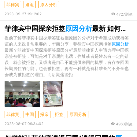
菲律宾
遣返
原因分析
2023-09-27 19:12:02
4727浏览
菲律宾中国探亲拒签
原因分析
最新 如何办理探亲签
提前了解菲律宾中国探亲签证被拒原因的分析对于希望成功获得签
证的人来说非常重要的，华商分享：菲律宾中国探亲拒签
原因分析
最新？菲律宾中国探亲拒签原因分析最新菲律宾人申请办理中国探
亲签被拒签，可能是对于亲属的电话，住址或者是姓名有一定的错
误，就会被拒签。又或者是自己不能提供来回的机票，有存在回国
长期居住的可能，也会被拒签。再有一种就是资料准备的不齐全也
会成为被拒签的理由。而后期这些拒
菲律宾
中国
探亲
拒签
原因分析
2023-08-07 09:34:02
4963浏览