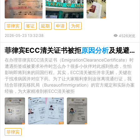
菲律宾
签证
延期
申请
为何
2026-05-23 13:32:38
4526浏览
菲律宾ECC清关证书被拒
原因分析
及规避指南
在办理菲律宾ECC清关证书（EmigrationClearanceCertificate）时
遭遇拒签或被要求补件时怎么办？很多小伙伴对此感到焦虑，生怕
影响即将到来的回国行程。其实，ECC清关被拒并非无解，关键在
于找准病因并对症下药。为了让大家顺利拿到这张离境通行证，我
结合菲律宾移民局（BureauofImmigration）的官方规定和实际办案
经验，为大家精准剖析ECC清关被拒
菲律宾