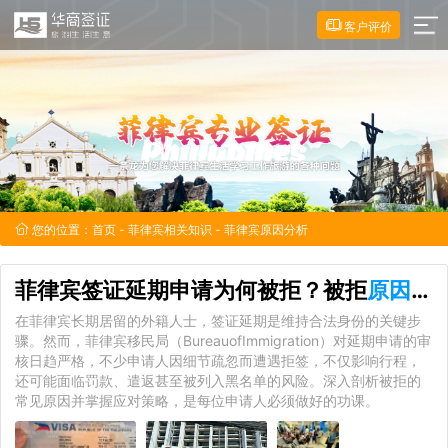
客户评价
您的位置：
首页
-
菲律宾相关知识
- 菲律宾原因分析
菲律宾签证延期申请为何被拒？被拒
原因分析
在菲律宾长期居留的外籍人士，签证延期是维持合法身份的关键步
骤。然而，菲律宾移民局（BureauofImmigration）对延期申请的审
核日趋严格，不少申请人因细节疏忽而遭遇拒签，不仅影响行程，
还可能面临罚款、遣返甚至被列入黑名单的风险。深入剖析被拒的
常见原因并掌握应对策略，是每位申请人必须做好的功课。