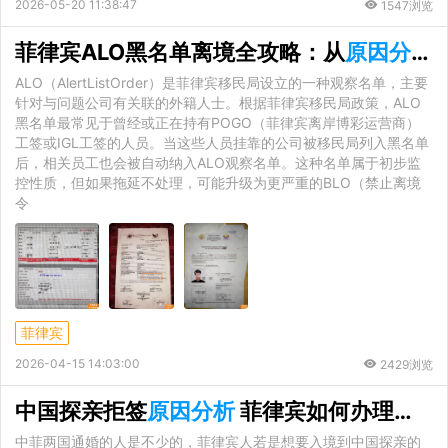
2026-05-20 11:38:47
1547浏览
菲律宾ALO黑名单离境全攻略：从
原因分析
ALO（AlertListOrder）是菲律宾移民局设立的一种观察名单，主要
针对与问题公司有关联的外籍人士。根据菲律宾移民局政策，ALO
黑名单最常见于曾经或正在持有POGO（菲律宾离岸博彩运营商）
工签或IGL工签的人员。当这些人员挂靠的公司被移民局列入黑名单
后，相关员工也会被自动纳入ALO观察名单。这种名单属于初步监
控性质，但如果拖延不处理，可能升级为更严重的BLO（禁止离境
令
菲律宾
2026-04-15 14:03:00
2429浏览
中国探亲拒签
原因分析
菲律宾如何办理中国q2探亲签证
中菲两国通婚的人是不少的，菲律宾人若是想要入境到中国探亲的