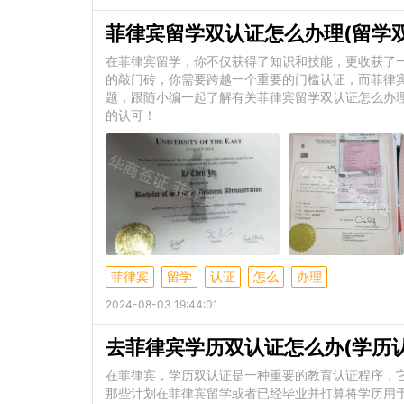
菲律宾留学双认证怎么办理(留学
在菲律宾留学，你不仅获得了知识和技能，更收获了
的敲门砖，你需要跨越一个重要的门槛认证，而菲律
题，跟随小编一起了解有关菲律宾留学双认证怎么办理
的认可！
菲律宾
留学
认证
怎么
办理
2024-08-03 19:44:01
去菲律宾学历双认证怎么办(学历
在菲律宾，学历双认证是一种重要的教育认证程序，
那些计划在菲律宾留学或者已经毕业并打算将学历用