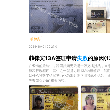
菲律宾
2024-10-01 09:27:01
菲律宾13A签证申请
失败
的原因(
在爱情的旅途中，跨国婚姻无疑是一段充满挑战，当
律和行政程序，其中之一就是办理13A结婚签证，然
是什么导致了这些努力化为泡影呢？围绕这个话题，跟随
失败怎么办)的相关内容。