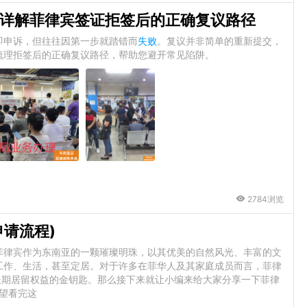
详解菲律宾签证拒签后的正确复议路径
即申诉，但往往因第一步就踏错而
失败
。复议并非简单的重新提交，
梳理拒签后的正确复议路径，帮助您避开常见陷阱。
2784浏览
申请流程)
菲律宾作为东南亚的一颗璀璨明珠，以其优美的自然风光、丰富的文
工作、生活，甚至定居。对于许多在菲华人及其家庭成员而言，菲律
长期居留权益的金钥匙。那么接下来就让小编来给大家分享一下菲律
希望看完这