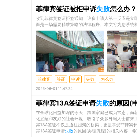
菲律宾签证被拒申诉
失败
怎么办？
收到菲律宾签证拒签通知，许多申请人第一反应是立
而是一场需要精准策略的法律程序。本文将为您系统
菲律宾
签证
申诉
失败
怎么办
2026-06-01 11:47:24
菲律宾13A签证申请
失败
的原因(
在全球化日益加深的今天，跨国家庭已成为常态，而
化底蕴和友好的社会环境，吸引了众多外籍人士前来
宾13A签证不仅是通往团聚的桥梁，更是享受菲律宾
宾13A签证申请
失败
的原因(办理流程)的相关内容，