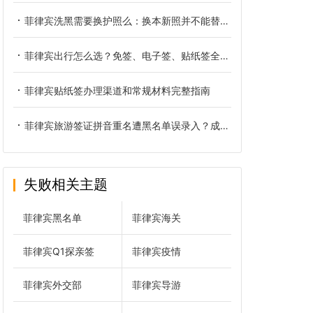
菲律宾洗黑需要换护照么：换本新照并不能替你洗掉黑名单
菲律宾出行怎么选？免签、电子签、贴纸签全方位对比
菲律宾贴纸签办理渠道和常规材料完整指南
菲律宾旅游签证拼音重名遭黑名单误录入？成因、核验与正规解决办法
失败相关主题
菲律宾黑名单
菲律宾海关
菲律宾Q1探亲签
菲律宾疫情
菲律宾外交部
菲律宾导游