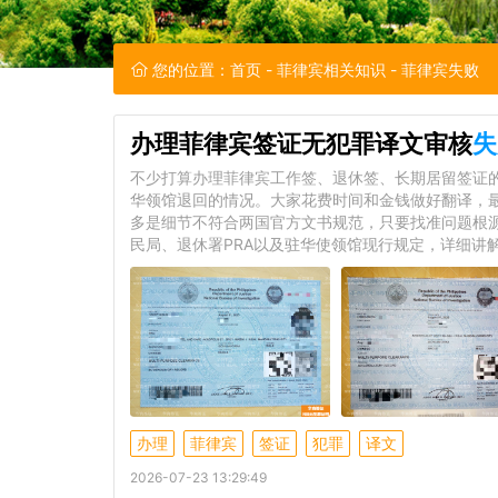
您的位置：
首页
-
菲律宾相关知识
- 菲律宾失败
办理菲律宾签证无犯罪译文审核
失
不少打算办理菲律宾工作签、退休签、长期居留签证
华领馆退回的情况。大家花费时间和金钱做好翻译，
多是细节不符合两国官方文书规范，只要找准问题根
民局、退休署PRA以及驻华使领馆现行规定，详细讲
办理
菲律宾
签证
犯罪
译文
2026-07-23 13:29:49