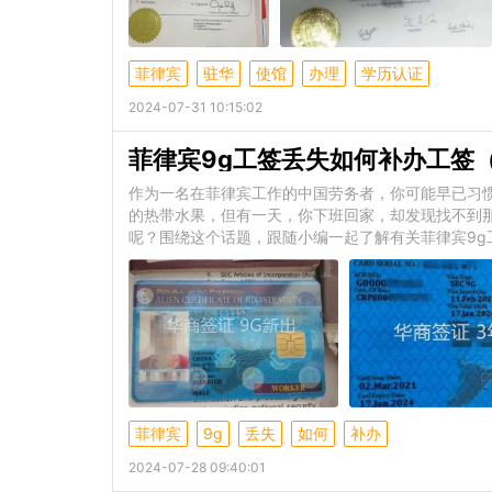
菲律宾
驻华
使馆
办理
学历认证
2024-07-31 10:15:02
菲律宾9g工签丢失如何补办工签
作为一名在菲律宾工作的中国劳务者，你可能早已习
的热带水果，但有一天，你下班回家，却发现找不到
呢？围绕这个话题，跟随小编一起了解有关菲律宾9g
菲律宾
9g
丢失
如何
补办
2024-07-28 09:40:01