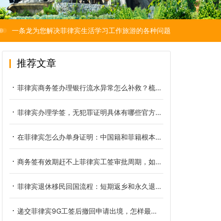
一条龙为您解决菲律宾生活学习工作旅游的各种问题
推荐文章
菲律宾商务签办理银行流水异常怎么补救？梳理流水异常具体类型
菲律宾办理学签，无犯罪证明具体有哪些官方要求？
在菲律宾怎么办单身证明：中国籍和菲籍根本不是同一份文件
商务签有效期赶不上菲律宾工签审批周期，如何提前规避逾期滞留
菲律宾退休移民回国流程：短期返乡和永久退籍是两本账
递交菲律宾9G工签后撤回申请出境，怎样最大限度降低经济损失