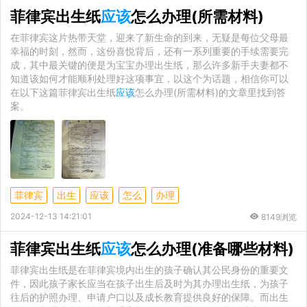
菲律宾出生纸
应该
怎么办理(所需材料)
在菲律宾这片热带天堂，迎来了新生命的到来，无疑是每位父母最
幸福的时刻，然而，这份喜悦背后，还有一系列重要的手续需要完
成，其中最关键的便是为宝宝办理出生纸，那么许多新手夫妻都不
知道该如何才能顺利处理好这项事宜，以这个为话题，相信你可以
在以下这篇菲律宾出生纸
应该
怎么办理(所需材料)的文章里找到答
案。
菲律宾
出生
应该
怎么
办理
2024-12-13 14:21:01
8149浏览
菲律宾出生纸
应该
怎么办理(准备哪些材料)
菲律宾出生纸是在菲律宾境内出生的孩子确认其公民身份的重要文
件，因此孩子家长应当在孩子出生后及时为其办理出生纸，为孩子
往后的护照办理、申请户口以及成长教育提供良好的保障。而出生