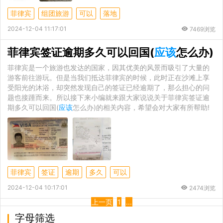
菲律宾
组团旅游
可以
落地
2024-12-04 11:17:01
7469浏览
菲律宾签证逾期多久可以回国(
应该
怎么办)
菲律宾是一个旅游也发达的国家，因其优美的风景而吸引了大量的
游客前往游玩。但是当我们抵达菲律宾的时候，此时正在沙滩上享
受阳光的沐浴，却突然发现自己的签证已经逾期了，那么担心的问
题也接踵而来。所以接下来小编就来跟大家说说关于菲律宾签证逾
期多久可以回国(
应该
怎么办)的相关内容，希望会对大家有所帮助!
菲律宾
签证
逾期
多久
可以
2024-12-04 10:17:01
2474浏览
上一页
1
...
字母筛选