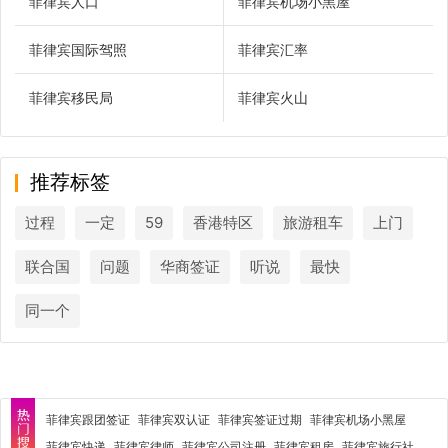
菲律宾人口
菲律宾机场小黑屋
菲律宾国际驾照
菲律宾汇率
菲律宾移民局
菲律宾火山
推荐标签
过程
一定
59
香港特区
旅游租车
上门
联合国
问题
华商签证
听说
最快
同一个
菲律宾跟团签证
菲律宾双认证
菲律宾签证过期
菲律宾机场小黑屋
菲律宾快递
菲律宾律师
菲律宾公司注册
菲律宾租房
菲律宾旅行社