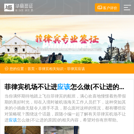
客户评价
您的位置：
首页
-
菲律宾相关知识
- 菲律宾应该
菲律宾机场不让进
应该
怎么做(不让进的原因)
当你满怀期待地踏上飞往菲律宾的航班，满心欢喜地憧憬着热带假
期的美好时光，却在入境时被机场海关工作人员拦下，这种突如其
来的小插曲无疑令人措手不及，那么面对这样的情况，都有哪些应
对策略呢？围绕这个话题，跟随小编一起了解有关菲律宾机场不让
进
应该
怎么做(不让进的原因)的相关内容，希望对你有所帮助。