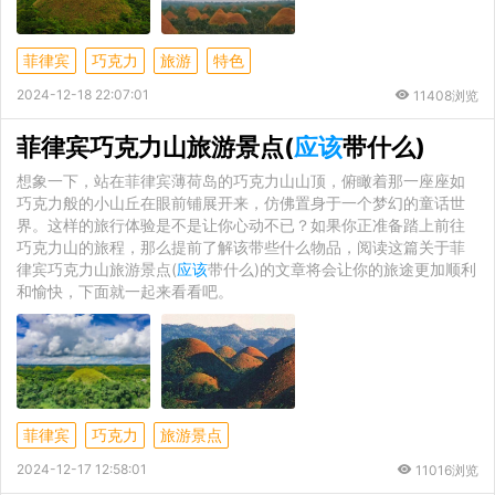
菲律宾
巧克力
旅游
特色
2024-12-18 22:07:01
11408浏览
菲律宾巧克力山旅游景点(
应该
带什么)
想象一下，站在菲律宾薄荷岛的巧克力山山顶，俯瞰着那一座座如
巧克力般的小山丘在眼前铺展开来，仿佛置身于一个梦幻的童话世
界。这样的旅行体验是不是让你心动不已？如果你正准备踏上前往
巧克力山的旅程，那么提前了解该带些什么物品，阅读这篇关于菲
律宾巧克力山旅游景点(
应该
带什么)的文章将会让你的旅途更加顺利
和愉快，下面就一起来看看吧。
菲律宾
巧克力
旅游景点
2024-12-17 12:58:01
11016浏览