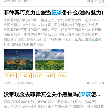
2025-03-06 01:11:01
8430浏览
菲律宾巧克力山旅游
应该
带什么(独特魅力)
来到菲律宾的巧克力山，仿佛进入了梦幻的童话世界，这片由1268
个圆锥形小山丘组成的自然奇观，不仅以其独特的形态令人惊叹，
更因其随季节变换的颜色而魅力无穷，然而为了确保自己的旅行既
愉快又顺利，准备好必备的物品，才能够尽情享受这趟奇妙旅程，
围绕这个话题，跟随小编一起了解有关菲律宾巧克力山旅游
应该
带
什么(独特魅力)的相关内容。
菲律宾
巧克力
旅游
应该
什么
2024-12-31 04:50:02
12713浏览
没带现金去菲律宾会关小黑屋吗(
应该
怎么避免)
蔚蓝的海域如梦似幻，繁茂的森林生机勃勃，绵延的山脉威严壮
丽，这就是由七千多个岛屿组成的东南亚瑰宝─菲律宾。可当您准备