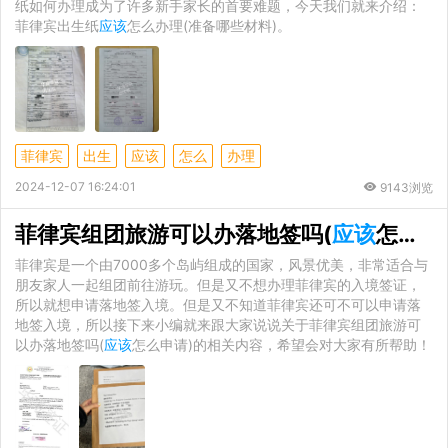
纸如何办理成为了许多新手家长的首要难题，今天我们就来介绍：
菲律宾出生纸
应该
怎么办理(准备哪些材料)。
菲律宾
出生
应该
怎么
办理
2024-12-07 16:24:01
9143浏览
菲律宾组团旅游可以办落地签吗(
应该
怎么申请)
菲律宾是一个由7000多个岛屿组成的国家，风景优美，非常适合与
朋友家人一起组团前往游玩。但是又不想办理菲律宾的入境签证，
所以就想申请落地签入境。但是又不知道菲律宾还可不可以申请落
地签入境，所以接下来小编就来跟大家说说关于菲律宾组团旅游可
以办落地签吗(
应该
怎么申请)的相关内容，希望会对大家有所帮助！