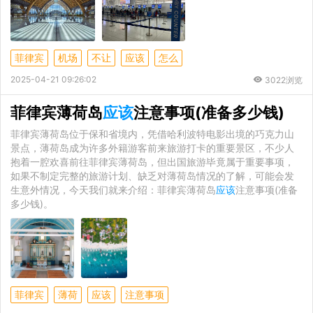
菲律宾
机场
不让
应该
怎么
2025-04-21 09:26:02
3022浏览
菲律宾薄荷岛
应该
注意事项(准备多少钱)
菲律宾薄荷岛位于保和省境内，凭借哈利波特电影出境的巧克力山
景点，薄荷岛成为许多外籍游客前来旅游打卡的重要景区，不少人
抱着一腔欢喜前往菲律宾薄荷岛，但出国旅游毕竟属于重要事项，
如果不制定完整的旅游计划、缺乏对薄荷岛情况的了解，可能会发
生意外情况，今天我们就来介绍：菲律宾薄荷岛
应该
注意事项(准备
多少钱)。
菲律宾
薄荷
应该
注意事项