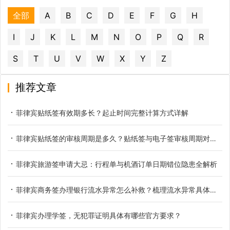
全部
A
B
C
D
E
F
G
H
I
J
K
L
M
N
O
P
Q
R
S
T
U
V
W
X
Y
Z
推荐文章
菲律宾贴纸签有效期多长？起止时间完整计算方式详解
菲律宾贴纸签的审核周期是多久？贴纸签与电子签审核周期对比参考
菲律宾旅游签申请大忌：行程单与机酒订单日期错位隐患全解析
菲律宾商务签办理银行流水异常怎么补救？梳理流水异常具体类型
菲律宾办理学签，无犯罪证明具体有哪些官方要求？