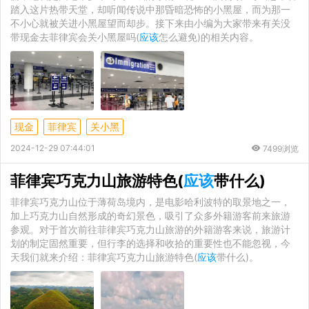
踏入这片热带天堂，却听闻传说中那昏暗恐怖的小黑屋，而为那一
不小心就被关进小黑屋望而却步。接下来由小编为大家带来有关没
带现金去菲律宾会关小黑屋吗(
应该
怎么避免)的相关内容。
现金
菲律宾
关小黑
2024-12-29 07:44:01
7499浏览
菲律宾巧克力山旅游特色(
应该
带什么)
菲律宾巧克力山位于薄荷岛境内，是电影哈利波特的取景地之一，
加上巧克力山自然形成的奇幻景色，吸引了众多外籍游客前来旅游
参观。对于首次前往菲律宾巧克力山旅游的外籍游客来说，旅游计
划的制定固然重要，但行李的选择和收拾的重要性也不能忽视，今
天我们就来介绍：菲律宾巧克力山旅游特色(
应该
带什么)。