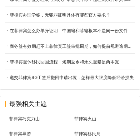
菲律宾办理学签，无犯罪证明具体有哪些官方要求？
在菲律宾怎么办单身证明：中国籍和菲籍根本不是同一份文件
商务签有效期赶不上菲律宾工签审批周期，如何提前规避逾期滞留
菲律宾退休移民回国流程：短期返乡和永久退籍是两本账
递交菲律宾9G工签后撤回申请出境，怎样最大限度降低经济损失
最强相关主题
菲律宾巧克力山
菲律宾火山
菲律宾导游
菲律宾移民局