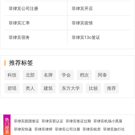
菲律宾公司注册
菲律宾开店
菲律宾汇率
菲律宾疫情
菲律宾宿务
菲律宾13c签证
推荐标签
科技
北部
名牌
学会
档次
阿泰
碧瑶
类人
建筑
东方大学
比较
推荐
菲律宾跟团签证
菲律宾双认证
菲律宾签证过期
菲律宾机场小黑屋
菲律宾快递
菲律宾律师
菲律宾公司注册
菲律宾租房
菲律宾旅行社