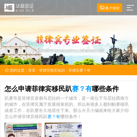
客户评价
您的位置：
首页
-
菲律宾相关知识
- 菲律宾赛？有
怎么申请菲律宾移民趴
赛？有
哪些条件
趴赛市是菲律宾首都马尼拉的一个城市，是一座位于马尼拉西南方
的城市，在菲律宾属于发展很靠前的。所以有很多人都到帕赛移民
或者工作，在趴赛长久地居住下来。那么今天小编就来给大家介绍
怎么申请菲律宾移民趴
赛？有
哪些条件！