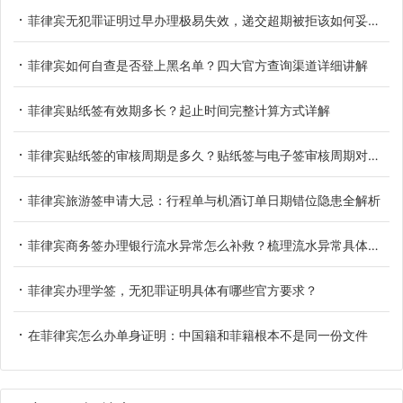
菲律宾无犯罪证明过早办理极易失效，递交超期被拒该如何妥善应对
菲律宾如何自查是否登上黑名单？四大官方查询渠道详细讲解
菲律宾贴纸签有效期多长？起止时间完整计算方式详解
菲律宾贴纸签的审核周期是多久？贴纸签与电子签审核周期对比参考
菲律宾旅游签申请大忌：行程单与机酒订单日期错位隐患全解析
菲律宾商务签办理银行流水异常怎么补救？梳理流水异常具体类型
菲律宾办理学签，无犯罪证明具体有哪些官方要求？
在菲律宾怎么办单身证明：中国籍和菲籍根本不是同一份文件