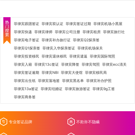
菲律宾跟团签证
菲律宾双认证
菲律宾签证过期
菲律宾机场小黑屋
菲律宾快递
菲律宾律师
菲律宾公司注册
菲律宾租房
菲律宾旅行社
菲律宾电子签证
菲律宾补办旅行证
菲律宾Q2探亲签
菲律宾Q1探亲签
菲律宾入华探亲签证
菲律宾机场保关
菲律宾投资移民
菲律宾退休移民
菲律宾遣返
菲律宾国际驾照
菲律宾入籍
菲律宾13c签证
菲律宾降签
菲律宾驾照
菲律宾ecc清关
菲律宾签证逾期
菲律宾NBI
菲律宾大使馆
菲律宾移民局
菲律宾出生纸
菲律宾落地签
菲律宾黑名单
菲律宾补办护照
菲律宾13a签证
菲律宾结婚证
菲律宾旅游签证
菲律宾9g工签
菲律宾商务签
专业签证品牌
不欺诈不隐瞒