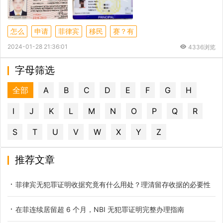
怎么
申请
菲律宾
移民
赛？有
2024-01-28 21:36:01
4336浏览
字母筛选
全部
A
B
C
D
E
F
G
H
I
J
K
L
M
N
O
P
Q
R
S
T
U
V
W
X
Y
Z
推荐文章
菲律宾无犯罪证明收据究竟有什么用处？理清留存收据的必要性
在菲连续居留超 6 个月，NBI 无犯罪证明完整办理指南