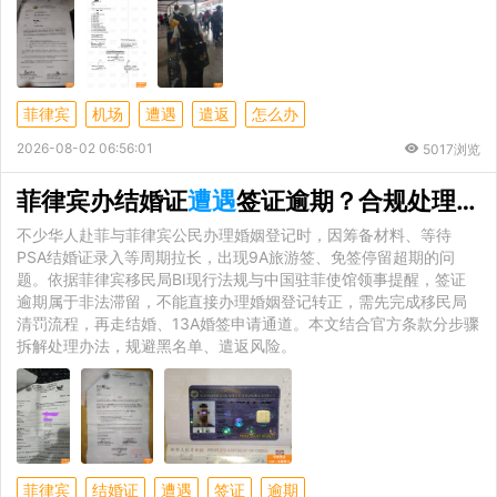
菲律宾
机场
遭遇
遣返
怎么办
2026-08-02 06:56:01
5017浏览
菲律宾办结婚证
遭遇
签证逾期？合规处理方案全解析
不少华人赴菲与菲律宾公民办理婚姻登记时，因筹备材料、等待
PSA结婚证录入等周期拉长，出现9A旅游签、免签停留超期的问
题。依据菲律宾移民局BI现行法规与中国驻菲使馆领事提醒，签证
逾期属于非法滞留，不能直接办理婚姻登记转正，需先完成移民局
清罚流程，再走结婚、13A婚签申请通道。本文结合官方条款分步骤
拆解处理办法，规避黑名单、遣返风险。
菲律宾
结婚证
遭遇
签证
逾期