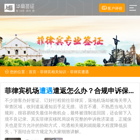
客户评价
您的位置：
首页
-
菲律宾相关知识
- 菲律宾遭遇
菲律宾机场
遭遇
遣返怎么办？合规申诉保关完整实操指南
不少游客办好签证、订好行程前往菲律宾，落地机场却被海关带入
审查区域，收到遣返通知后手足无措。语言不通、不熟悉当地入境
规则，很容易错失最佳补救机会，最终被强制送回国，还会留下入
境不良记录。其实菲律宾移民局设有完整的申诉救济渠道，正规保
关也是官方允许的协助方式，吃透相关规则就能最大程度降低损
失，下面结合官方规定为大家细致讲解。