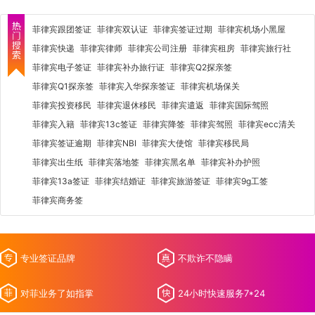
菲律宾跟团签证
菲律宾双认证
菲律宾签证过期
菲律宾机场小黑屋
菲律宾快递
菲律宾律师
菲律宾公司注册
菲律宾租房
菲律宾旅行社
菲律宾电子签证
菲律宾补办旅行证
菲律宾Q2探亲签
菲律宾Q1探亲签
菲律宾入华探亲签证
菲律宾机场保关
菲律宾投资移民
菲律宾退休移民
菲律宾遣返
菲律宾国际驾照
菲律宾入籍
菲律宾13c签证
菲律宾降签
菲律宾驾照
菲律宾ecc清关
菲律宾签证逾期
菲律宾NBI
菲律宾大使馆
菲律宾移民局
菲律宾出生纸
菲律宾落地签
菲律宾黑名单
菲律宾补办护照
菲律宾13a签证
菲律宾结婚证
菲律宾旅游签证
菲律宾9g工签
菲律宾商务签
专业签证品牌
不欺诈不隐瞒
对菲业务了如指掌
24小时快速服务7*24