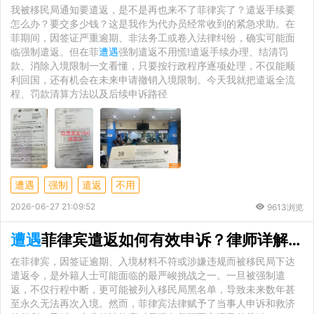
我被移民局通知要遣返，是不是再也来不了菲律宾了？遣返手续要
怎么办？要交多少钱？这是我作为代办员经常收到的紧急求助。在
菲期间，因签证严重逾期、非法务工或卷入法律纠纷，确实可能面
临强制遣返。但在菲
遭遇
强制遣返不用慌!遣返手续办理、结清罚
款、消除入境限制一文看懂，只要按行政程序逐项处理，不仅能顺
利回国，还有机会在未来申请撤销入境限制。今天我就把遣返全流
程、罚款清算方法以及后续申诉路径
遭遇
强制
遣返
不用
2026-06-27 21:09:52
9613浏览
遭遇
菲律宾遣返如何有效申诉？律师详解避免黑名单的法律救济全流程
在菲律宾，因签证逾期、入境材料不符或涉嫌违规而被移民局下达
遣返令，是外籍人士可能面临的最严峻挑战之一。一旦被强制遣
返，不仅行程中断，更可能被列入移民局黑名单，导致未来数年甚
至永久无法再次入境。然而，菲律宾法律赋予了当事人申诉和救济