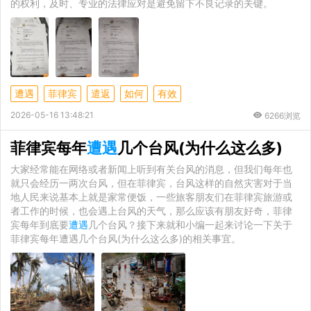
的权利，及时、专业的法律应对是避免留下不良记录的关键。
遭遇
菲律宾
遣返
如何
有效
2026-05-16 13:48:21
6266浏览
菲律宾每年
遭遇
几个台风(为什么这么多)
大家经常能在网络或者新闻上听到有关台风的消息，但我们每年也
就只会经历一两次台风，但在菲律宾，台风这样的自然灾害对于当
地人民来说基本上就是家常便饭，一些旅客朋友们在菲律宾旅游或
者工作的时候，也会遇上台风的天气，那么应该有朋友好奇，菲律
宾每年到底要
遭遇
几个台风？接下来就和小编一起来讨论一下关于
菲律宾每年遭遇几个台风(为什么这么多)的相关事宜。