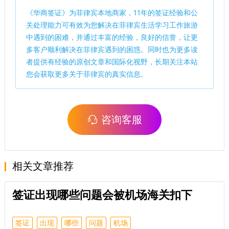
《
华商签证
》为菲律宾本地商家，11年的签证经验和公
关处理能力可有效为您解决在菲律宾生活学习工作旅游
中遇到的困难，并通过丰富的经验，良好的信誉，让更
多客户顺利解决在菲律宾遇到的困惑。同时也为更多读
者提供有经验的原创文章和国际化视野，长期关注本站
您会获取更多关于菲律宾的真实信息。
咨询客服
相关文章推荐
签证出现哪些问题会被机场海关扣下
签证
出现
哪些
问题
机场