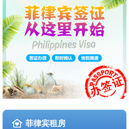
菲律宾租房