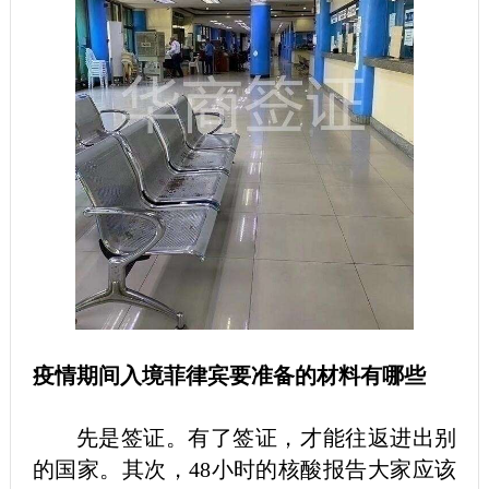
疫情期间入境菲律宾要准备的材料有哪些
先是签证。有了签证，才能往返进出别
的国家。其次，48小时的核酸报告大家应该