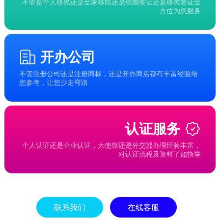
不管是个人移民还是全家移民还是结婚签证还是移民签证全
方位为您服务
开办公司
不管注册公司还是注册商标，还是开办商店都有丰富经验给
您参考，让您少走弯路
认证服务
个人认证还是企业认证，大使馆还是外交部办理经验丰富，
对认证流程及资料了如指掌
联系我们
在线客服