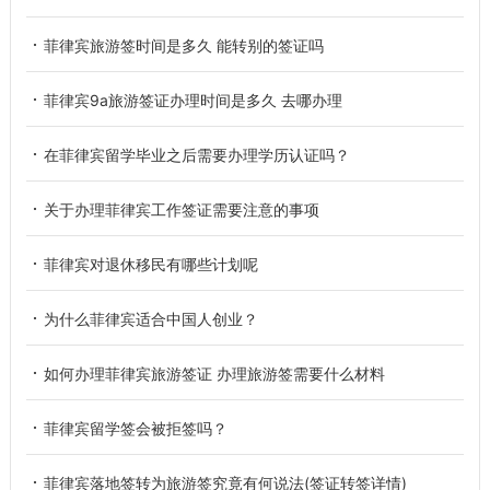
菲律宾旅游签时间是多久 能转别的签证吗
菲律宾9a旅游签证办理时间是多久 去哪办理
在菲律宾留学毕业之后需要办理学历认证吗？
关于办理菲律宾工作签证需要注意的事项
菲律宾对退休移民有哪些计划呢
为什么菲律宾适合中国人创业？
如何办理菲律宾旅游签证 办理旅游签需要什么材料
菲律宾留学签会被拒签吗？
菲律宾落地签转为旅游签究竟有何说法(签证转签详情)