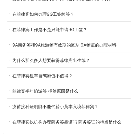
在菲律宾如何办理9G工签续签？
在菲律宾工作是不是只能申请9G工签？
9A商务签和9A旅游签有效期的区别 9A签证的办理材料
为什么那么多人想要获得菲律宾出生纸？
在菲律宾租车自驾游值不值得？
菲律宾半年旅游签 拒签原因是什么
疫苗接种证明能不能代替小黄本入境菲律宾？
在菲律宾找机构办理商务签靠谱吗 商务签证的特点是什么