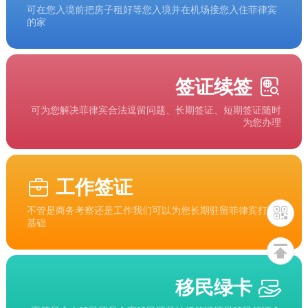
可在您入境前把房子租好等您入境并在机场接您入住菲律宾
的家
签证续签
可为您解决菲律宾合法逗留问题、长期签证、短期签证随时
为您办理
工作签证
不管是商务考察还是工作我们可以为您长期驻留菲律宾打下
基础
移民绿卡