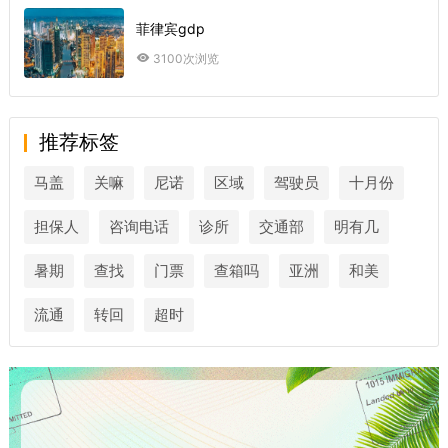
菲律宾gdp
3100次浏览
推荐标签
马盖
关嘛
尼诺
区域
驾驶员
十月份
担保人
咨询电话
诊所
交通部
明有几
暑期
查找
门票
查箱吗
亚洲
和美
流通
转回
超时