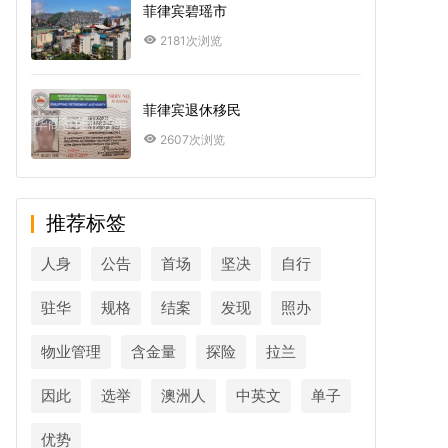
菲律宾碧瑶市
2181次浏览
菲律宾退休移民
2607次浏览
推荐标签
人身
公告
首场
坚决
自行
驻华
规格
结案
发现
照办
物业管理
含金量
探险
拉兰
因此
选举
澳洲人
中英文
单子
优势