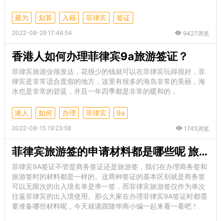
最为
划算
入籍
菲律宾
签证
2022-08-29 17:46:54
9427浏览
香港人如何办理菲律宾9a旅游签证？
菲律宾旅游业很发达，花很少的钱就可以在菲律宾玩得很好，菲
律宾是非常适合度假的地方，这里有很多的海岛非常的美丽，海
水也是非常的碧蓝，并且一年四季都是非常的暖和的，
港人
如何
办理
菲律宾
9a
2022-08-15 19:23:58
1745浏览
菲律宾旅游签的申请材料都是哪些呢 旅游签好入境吗
菲律宾9A签证不管是商务签证还是旅游签，我们在办理商务签和
旅游签时的材料都是一样的。这两种签证的基本区别就是商务签
可以无限次的出入境名单是率一签，而菲律宾旅游签仅作为单次
往返菲律宾的出入境使用。那么大家在办理菲律宾9A签证时都需
要准备哪些材料呢，今天就请跟随华商小编一起来看一看吧！