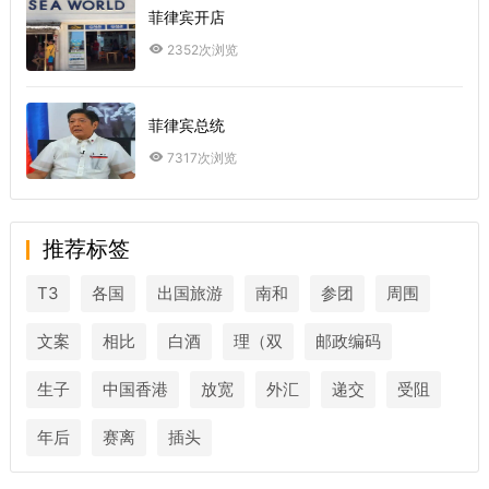
菲律宾开店
2352次浏览
菲律宾总统
7317次浏览
推荐标签
T3
各国
出国旅游
南和
参团
周围
文案
相比
白酒
理（双
邮政编码
生子
中国香港
放宽
外汇
递交
受阻
年后
赛离
插头