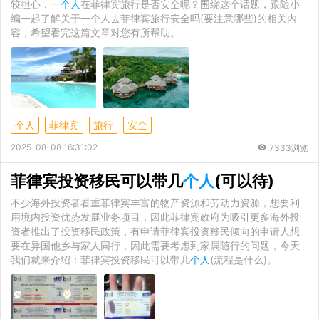
较担心，一
个人
在菲律宾旅行是否安全呢？围绕这个话题，跟随小
编一起了解关于一个人去菲律宾旅行安全吗(要注意哪些)的相关内
容，希望看完这篇文章对您有所帮助。
个人
菲律宾
旅行
安全
2025-08-08 16:31:02
7333浏览
菲律宾投资移民可以带几
个人
(可以待)
不少海外投资者看重菲律宾丰富的物产资源和劳动力资源，想要利
用境内投资优势发展业务项目，因此菲律宾政府为吸引更多海外投
资者推出了投资移民政策，有申请菲律宾投资移民倾向的申请人想
要在异国他乡与家人同行，因此需要考虑到家属随行的问题，今天
我们就来介绍：菲律宾投资移民可以带几
个人
(流程是什么)。