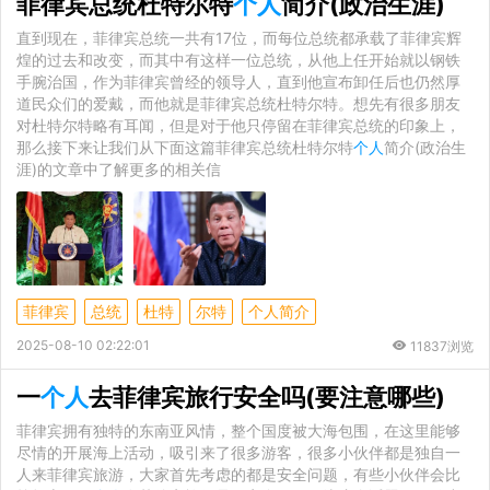
菲律宾总统杜特尔特
个人
简介(政治生涯)
直到现在，菲律宾总统一共有17位，而每位总统都承载了菲律宾辉
煌的过去和改变，而其中有这样一位总统，从他上任开始就以钢铁
手腕治国，作为菲律宾曾经的领导人，直到他宣布卸任后也仍然厚
道民众们的爱戴，而他就是菲律宾总统杜特尔特。想先有很多朋友
对杜特尔特略有耳闻，但是对于他只停留在菲律宾总统的印象上，
那么接下来让我们从下面这篇菲律宾总统杜特尔特
个人
简介(政治生
涯)的文章中了解更多的相关信
菲律宾
总统
杜特
尔特
个人简介
2025-08-10 02:22:01
11837浏览
一
个人
去菲律宾旅行安全吗(要注意哪些)
菲律宾拥有独特的东南亚风情，整个国度被大海包围，在这里能够
尽情的开展海上活动，吸引来了很多游客，很多小伙伴都是独自一
人来菲律宾旅游，大家首先考虑的都是安全问题，有些小伙伴会比