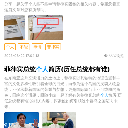
分享一起关于个人能不能申请菲律宾团签的相关内容，希望您看完
这篇文章对您有所帮助。
个人
不能
申请
菲律宾
2025-03-22 17:04:18
5537浏览
菲律宾总统
个人
简历(历任总统都有谁)
在东南亚这片充满活力的土地上，菲律宾以其独特的地理位置和丰
富的文化多样性吸引着全球的目光，而作为这个岛国的灵魂人物总
统，不仅承载着国家的荣耀与梦想，更是国际舞台上不可或缺的角
色，围绕这个话题，跟随小编一起了解有关菲律宾总统
个人
简历(历
任总统都有谁)的相关内容，探索他如何引领这个群岛之国迈向未
来。