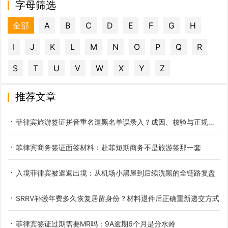
字母筛选
全部
A
B
C
D
E
F
G
H
I
J
K
L
M
N
O
P
Q
R
S
T
U
V
W
X
Y
Z
推荐文章
菲律宾旅游签证拼音重名遭黑名单误录入？成因、核验与正规解决办法
菲律宾商务签证面签材料：赴菲短期商务不是旅游签那一套
入境菲律宾被遣返出境：从机场小黑屋到后续洗黑的全链路复盘
SRRV补缴年费多久恢复居留身份？材料退件后正确重新递交方式
菲律宾签证过期需要MR吗：9A逾期6个月是分水岭