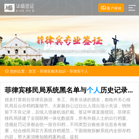
客户评价
您的位置：
首页
-
菲律宾相关知识
- 菲律宾个人
菲律宾移民局系统黑名单与
个人
历史记录都包含哪些详细内容？
很多打算前往菲律宾旅游、务工、商务洽谈的朋友，都格外关心移
民局后台存档档案细节。大家最担心过往出入境出现小失误，悄悄
留下不良记录，后续入境被机场拦截、签证申请直接驳回。菲律宾
移民局搭建了全国联网一体化数据库，所有外籍人士的出行档案、
违规处罚记录都会统一留存归档，不同类型台账收录信息各有侧
重，结合移民局官方系统存档规范，下面细致拆解系统内全部存档
内容，帮大家清晰知晓档案构成，提前