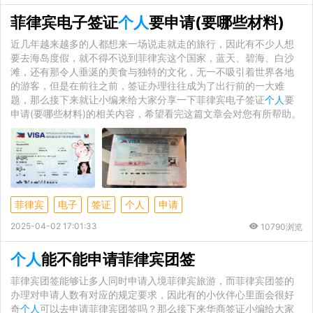
菲律宾电子签证
个人
要申请(要哪些材料)
近几年越来越多的人都想来一场说走就走的旅行，因此有不少人想
要去海岛度假，就不得不说到菲律宾这个国家，蓝天、碧海、白沙
滩，还有那令人垂涎的美食与独特的文化，无一不吸引着世界各地
的游客，但是在前往之前，签证办理往往成为了出行前的一大难
题，那么接下来就让小编来给大家分享一下菲律宾电子签证
个人
要
申请(要哪些材料)的相关内容，希望看完这篇文章会对您有所帮助。
菲律宾
电子
签证
个人
申请
2025-04-02 17:01:33
10790浏览
个人
能不能申请菲律宾团签
菲律宾团签能够让多人同时申请入境菲律宾旅游，而菲律宾团签的
办理对申请人数有对应的规定要求，因此有的小伙伴心里面会很好
奇
个人
可以去申请菲律宾团签吗？那么接下来华商签证小编给大家