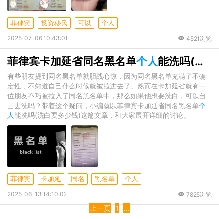
菲律宾
投资移民
可以
个人
2025-07-06 10:43:01
4521浏览
菲律宾卡加延省同名黑名单
个人
能洗吗(洗白要多少钱)
有些朋友提到同名黑名单就胆战心惊，因为同名黑名单充满了不确
定性，不知道自己什么时候就被拉进去了。然而在卡加延省就有一
位朋友不巧被拉入了同名黑名单中，那么如果他想要洗白，可以自
己去洗吗？带着这个疑问，小编就以菲律宾卡加延省同名黑名单
个
人
能洗吗(洗白要多少钱)这篇文章，和大家展开详细的讨论。
菲律宾
卡加延
同名
黑名单
个人
2025-06-13 14:10:02
7825浏览
上一页
1
...