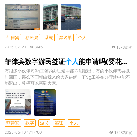
菲律宾
移民局
系统
黑名单
个人
2026-07-29 13:03:46
1873浏览
菲律宾数字游民签证
个人
能申请吗(要花多少钱)
有很多小伙伴问9g工签的办理途中能不能退出，有的小伙伴需要及
时回国，那么下面就由我来给大家讲解一下9g工签在办理途中能不
能退出，希望可以帮到大家。
菲律宾
数字
游民
签证
个人
2025-05-10 17:14:00
15232浏览