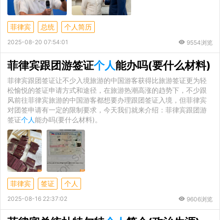
菲律宾
总统
个人简历
2025-08-20 07:54:01
9554浏览
菲律宾跟团游签证
个人
能办吗(要什么材料)
菲律宾跟团签证让不少入境旅游的中国游客获得比旅游签证更为轻
松愉悦的签证申请方式和途径，在旅游热潮高涨的趋势下，不少跟
风前往菲律宾旅游的中国游客都想要办理跟团签证入境，但菲律宾
对团签申请有一定的限制要求，今天我们就来介绍：菲律宾跟团游
签证
个人
能办吗(要什么材料)。
菲律宾
签证
个人
2025-08-16 22:37:02
9606浏览