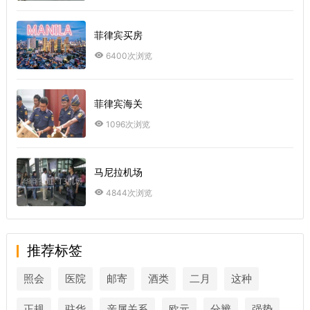
菲律宾买房
6400次浏览
菲律宾海关
1096次浏览
马尼拉机场
4844次浏览
推荐标签
照会
医院
邮寄
酒类
二月
这种
正规
驻华
亲属关系
欧元
分辨
强势