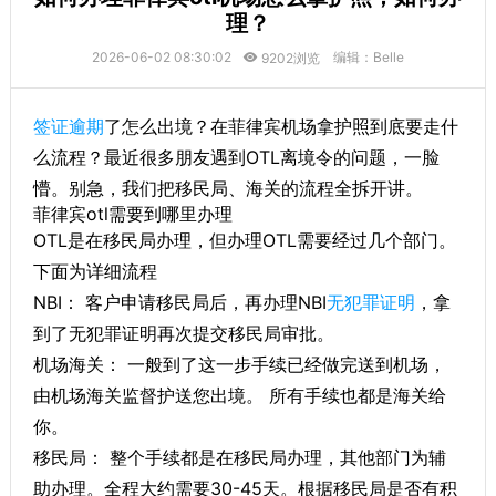
理？
2026-06-02 08:30:02
编辑：Belle
9202浏览
签证逾期
了怎么出境？在菲律宾机场拿护照到底要走什
么流程？最近很多朋友遇到OTL离境令的问题，一脸
懵。别急，我们把移民局、海关的流程全拆开讲。
菲律宾otl需要到哪里办理
OTL是在移民局办理，但办理OTL需要经过几个部门。
下面为详细流程
NBI： 客户申请移民局后，再办理NBI
无犯罪证明
，拿
到了无犯罪证明再次提交移民局审批。
机场海关： 一般到了这一步手续已经做完送到机场，
由机场海关监督护送您出境。 所有手续也都是海关给
你。
移民局： 整个手续都是在移民局办理，其他部门为辅
助办理。全程大约需要30-45天。根据移民局是否有积