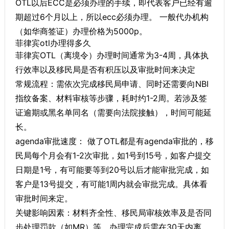
OTL以后ECC是必须办理的手续，即代表客户已经有逾
期超过6个月以上，所以ecc必须办理。 一般代办机构
（如华商签证）办理价格为5000p。
菲律宾otl办理得多久
菲律宾OTL（离境令）办理时间通常为3-4周，具体执
行效率以及移民局是否有积压以及审批时间来决定
常规流程​：需依次完成移民局申请、同时还需要向NBI
指纹备案、材料审核等步骤，耗时约1-2周。若涉及签
证逾期或黑名单同名（需要向法院接触），时间可能延
长。
agenda审批速度： 做了OTL都是有agenda审批的，移
民局每个月会有1-2次审批，如1号到15号，如客户提交
日期是1号，有可能要等到20号以后才能审批完成，如
客户是13号提交，有可能1周内就会审批完成。具体看
审批时间来定。
关键影响因素​：材料齐全性、移民局审核效率及是否同
步处理罚款（如MR）等。办理完成后需在30天内离