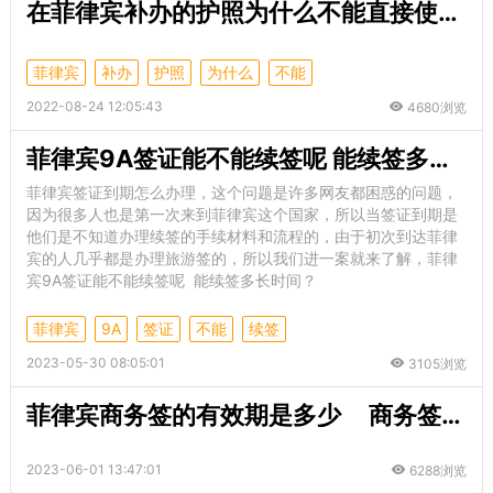
在菲律宾补办的护照为什么不能直接使用？
菲律宾
补办
护照
为什么
不能
2022-08-24 12:05:43
4680浏览
菲律宾9A签证能不能续签呢 能续签多长时间
菲律宾签证到期怎么办理，这个问题是许多网友都困惑的问题，
因为很多人也是第一次来到菲律宾这个国家，所以当签证到期是
他们是不知道办理续签的手续材料和流程的，由于初次到达菲律
宾的人几乎都是办理旅游签的，所以我们进一案就来了解，菲律
宾9A签证能不能续签呢 能续签多长时间？
菲律宾
9A
签证
不能
续签
2023-05-30 08:05:01
3105浏览
菲律宾商务签的有效期是多少 商务签的优势
2023-06-01 13:47:01
6288浏览