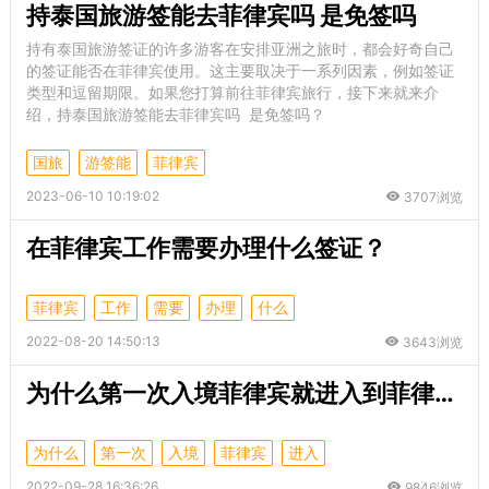
持泰国旅游签能去菲律宾吗 是免签吗
持有泰国旅游签证的许多游客在安排亚洲之旅时，都会好奇自己
的签证能否在菲律宾使用。这主要取决于一系列因素，例如签证
类型和逗留期限。如果您打算前往菲律宾旅行，接下来就来介
绍，持泰国旅游签能去菲律宾吗 是免签吗？
国旅
游签能
菲律宾
2023-06-10 10:19:02
3707浏览
在菲律宾工作需要办理什么签证？
菲律宾
工作
需要
办理
什么
2022-08-20 14:50:13
3643浏览
为什么第一次入境菲律宾就进入到菲律宾的黑名单？
为什么
第一次
入境
菲律宾
进入
2022-09-28 16:36:26
9846浏览