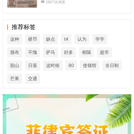
2607次浏览
推荐标签
这种
硬币
缺点
t4
认为
学学
颁布
不愧
萨马
好多
相隔
超市
韶山
日落
这时候
80
使领馆
全日制
芒果
交通