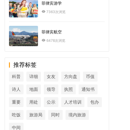
菲律宾游学
7363次浏览
菲律宾航空
6478次浏览
推荐标签
科普
详细
女友
方向盘
币值
诗人
地面
领导
执照
通知书
重要
用处
公示
人才培训
包办
吃饭
旅游局
同时
境内旅游
中间