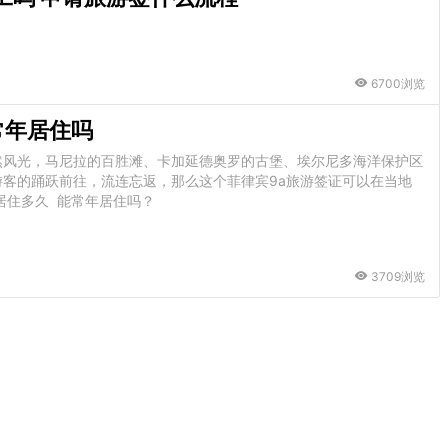
6700浏览
常年居住吗
然风光，马尼拉的百胜滩、卡加延德奥罗的古堡、埃尔尼多海洋保护区
客的踊跃前往，流连忘返，那么这个菲律宾9a旅游签证可以在当地
居住多久 能常年居住吗？
3709浏览