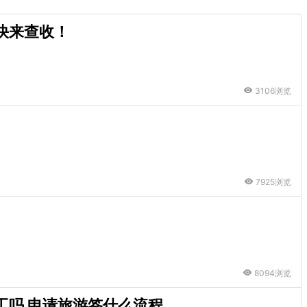
快来查收！
3106浏览
7925浏览
8094浏览
工吗 申请旅游签什么流程