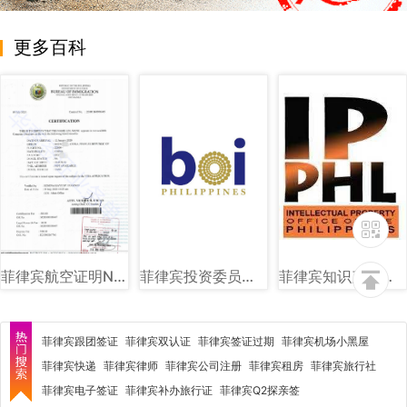
更多百科
菲律宾航空证明NTSP图片样式讲解
菲律宾投资委员会（BOI）图文讲解
菲律宾知识产权局（IPOPHL）图文讲解
菲律宾跟团签证
菲律宾双认证
菲律宾签证过期
菲律宾机场小黑屋
菲律宾快递
菲律宾律师
菲律宾公司注册
菲律宾租房
菲律宾旅行社
菲律宾电子签证
菲律宾补办旅行证
菲律宾Q2探亲签