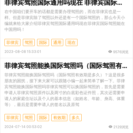
菲律宾驾照国际通用吗现在 菲律宾国际驾照能在中国用吗
在中国咱们要开车的话都是需要办理驾照的，而在菲律宾也是一
样。但是菲律宾除了驾照以外还是有一个国际驾照的，那么今天小
编就来给大家介绍菲律宾驾照国际通用吗现在菲律宾国际驾照能在
中国用吗！
菲律宾
驾照
国际
通用
现在
2023-08-08 15:33:01
9576浏览
菲律宾驾照能换国际驾照吗（国际驾照有效期是多久）
菲律宾驾照能换国际驾照吗（国际驾照有效期是多久）？这是很多
朋友的困扰，接下来大家可以跟随小编一起来简单了解一下。菲律
宾驾照能换国际驾照吗菲律宾驾照可以换国际驾照的，首先是需要
申请人菲律宾驾照原件以及两寸的白底彩色证件照，其次还需要申
请人的家庭住址以及个人的基本信息（如姓名、年龄、身高、体重
等），最后是需要申请人的签名以及原驾
菲律宾
驾照
国际
有效期
多久
2024-07-14 00:53:02
2129浏览