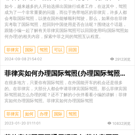
如今，越来越多的人开始选择出国旅行或者工作，在这其中，驾照
成为了一个非常重要的问题，而位于热带地区的菲律宾，许多人都
会考取国际驾照，以便在国外能够顺利驾驶，那么，如果你在菲律
宾考取了国际驾照，想回到中国使用是否合法呢？围绕这个话题，
跟随小编一起了解有关菲律宾国际驾照可以回国使用吗(国际驾照如
何办理)的相关内容，探索中菲之间的驾照互认程度。
菲律宾
国际
驾照
可以
回国
2024-09-08 21:54:02
2912浏览
菲律宾如何办理国际驾照(办理国际驾照详细讲解)
在很多地方，只要你有国际驾照，在外国能开车的机会还是很多
的。在菲律宾，大部分人都会申请菲律宾国际驾照。那么菲律宾国
际驾照就怎么办理的呢？还不了解的小伙伴看看小编的讲解：菲律
宾如何办理国际驾照。菲律宾如何办理国际驾照
菲律宾
如何
办理
国际
驾照
2023-01-20 01:11:01
10832浏览