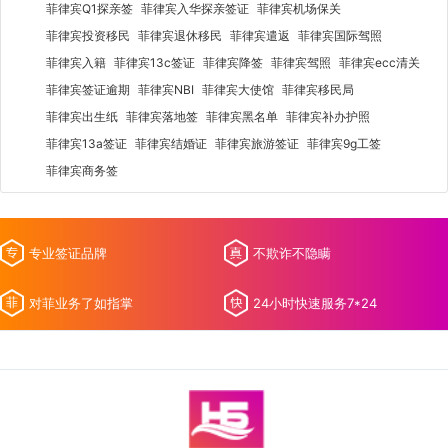
菲律宾Q1探亲签
菲律宾入华探亲签证
菲律宾机场保关
菲律宾投资移民
菲律宾退休移民
菲律宾遣返
菲律宾国际驾照
菲律宾入籍
菲律宾13c签证
菲律宾降签
菲律宾驾照
菲律宾ecc清关
菲律宾签证逾期
菲律宾NBI
菲律宾大使馆
菲律宾移民局
菲律宾出生纸
菲律宾落地签
菲律宾黑名单
菲律宾补办护照
菲律宾13a签证
菲律宾结婚证
菲律宾旅游签证
菲律宾9g工签
菲律宾商务签
专业签证品牌
不欺诈不隐瞒
对菲业务了如指掌
24小时快速服务7*24