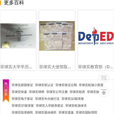
更多百科
菲律宾大学学历图片样式讲解
菲律宾大使馆取证单图片样式讲解
菲律宾教育部（DEPED）图文讲解
菲律宾跟团签证
菲律宾双认证
菲律宾签证过期
菲律宾机场小黑屋
菲律宾快递
菲律宾律师
菲律宾公司注册
菲律宾租房
菲律宾旅行社
菲律宾电子签证
菲律宾补办旅行证
菲律宾Q2探亲签
菲律宾Q1探亲签
菲律宾入华探亲签证
菲律宾机场保关
菲律宾投资移民
菲律宾退休移民
菲律宾遣返
菲律宾国际驾照