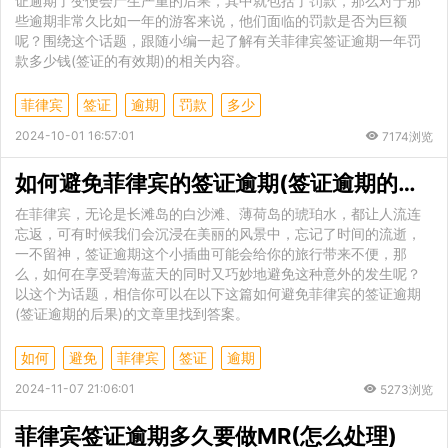
证逾期了变便会产生严重的后果，其中就包括了罚款，那么对于那
些逾期非常久比如一年的游客来说，他们面临的罚款是否为巨额
呢？围绕这个话题，跟随小编一起了解有关菲律宾签证逾期一年罚
款多少钱(签证的有效期)的相关内容。
菲律宾
签证
逾期
罚款
多少
2024-10-01 16:57:01
7174浏览
如何避免菲律宾的签证逾期(签证逾期的后果)
在菲律宾，无论是长滩岛的白沙滩、薄荷岛的琥珀水，都让人流连
忘返，可有时候我们会沉浸在美丽的风景中，忘记了时间的流逝，
一不留神，签证逾期这个小插曲可能会给你的旅行带来不便，那
么，如何在享受碧海蓝天的同时又巧妙地避免这种意外的发生呢？
以这个为话题，相信你可以在以下这篇如何避免菲律宾的签证逾期
(签证逾期的后果)的文章里找到答案。
如何
避免
菲律宾
签证
逾期
2024-11-07 21:06:01
5273浏览
菲律宾签证逾期多久要做MR(怎么处理)