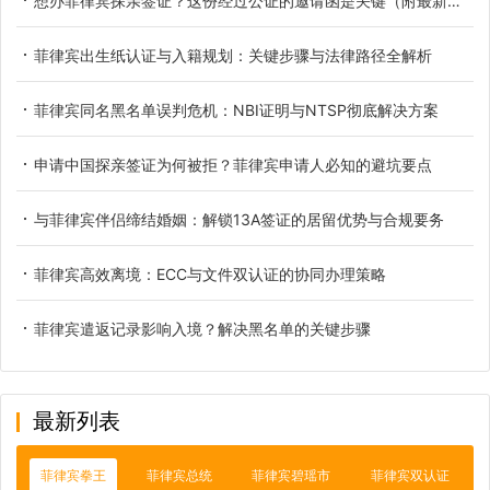
想办菲律宾探亲签证？这份经过公证的邀请函是关键（附最新材料清单）
菲律宾出生纸认证与入籍规划：关键步骤与法律路径全解析
菲律宾同名黑名单误判危机：NBI证明与NTSP彻底解决方案
申请中国探亲签证为何被拒？菲律宾申请人必知的避坑要点
与菲律宾伴侣缔结婚姻：解锁13A签证的居留优势与合规要务
菲律宾高效离境：ECC与文件双认证的协同办理策略
菲律宾遣返记录影响入境？解决黑名单的关键步骤
最新列表
菲律宾拳王
菲律宾总统
菲律宾碧瑶市
菲律宾双认证