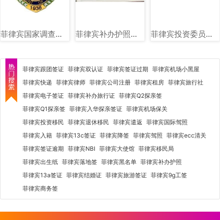
菲律宾国家调查局（NBI）图文讲解
菲律宾补办护照旅行证回国证明图片样式
菲律宾投资委员会（BOI）图文讲解
菲律宾跟团签证
菲律宾双认证
菲律宾签证过期
菲律宾机场小黑屋
菲律宾快递
菲律宾律师
菲律宾公司注册
菲律宾租房
菲律宾旅行社
菲律宾电子签证
菲律宾补办旅行证
菲律宾Q2探亲签
菲律宾Q1探亲签
菲律宾入华探亲签证
菲律宾机场保关
菲律宾投资移民
菲律宾退休移民
菲律宾遣返
菲律宾国际驾照
菲律宾入籍
菲律宾13c签证
菲律宾降签
菲律宾驾照
菲律宾ecc清关
菲律宾签证逾期
菲律宾NBI
菲律宾大使馆
菲律宾移民局
菲律宾出生纸
菲律宾落地签
菲律宾黑名单
菲律宾补办护照
菲律宾13a签证
菲律宾结婚证
菲律宾旅游签证
菲律宾9g工签
菲律宾商务签