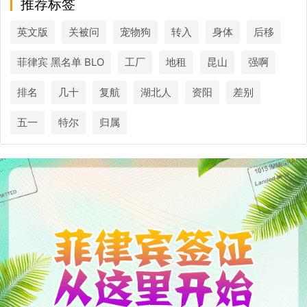
推荐标签
英文版
关被问
宠物狗
转入
身体
后移
菲律宾 黑名单 BLO
工厂
地租
昆山
强啊
排名
几十
复航
湖北人
资阳
差别
五一
特尔
归属