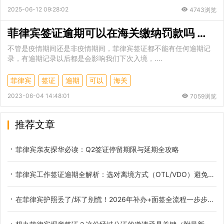
2025-06-12 09:28:02
4743浏览
菲律宾签证逾期可以在海关缴纳罚款吗 逾期如何计算罚款
不管是疫情期间还是非疫情期间，菲律宾签证都不能有任何逾期记
录，有逾期记录以后都是会影响我们下次入境，....
菲律宾
签证
逾期
可以
海关
2023-06-04 14:48:01
7059浏览
推荐文章
菲律宾亲友探华必读：Q2签证停留期限与延期全攻略
菲律宾工作签证逾期全解析：选对离境方式（OTL/VDO）避免黑名单
在菲律宾护照丢了/坏了别慌！2026年补办+面签全流程一步步教你