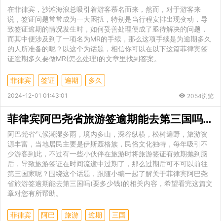
在菲律宾，沙滩海浪总吸引着游客慕名而来，然而，对于游客来
说，签证问题常常成为一大困扰，特别是当行程安排出现变动，导
致签证逾期的情况发生时，如何妥善处理便成了亟待解决的问题，
而其中便涉及到了一项名为MR的手续，那么这项手续是为逾期多久
的人所准备的呢？以这个为话题，相信你可以在以下这篇菲律宾签
证逾期多久要做MR(怎么处理)的文章里找到答案。
菲律宾
签证
逾期
多久
2024-12-01 01:43:01
2054浏览
菲律宾阿巴尧省旅游签逾期能去第三国吗(要多少钱)
阿巴尧省气候潮湿多雨，境内多山，深谷纵横，松树遍野，旅游资
源丰富，当地居民主要是伊斯聂格族，民俗文化独特，每年吸引不
少游客到此，不过有一些小伙伴在旅游时将旅游签证有效期抛到脑
后，导致旅游签证在时间流逝中过期了，那么过期后可不可以前往
第三国家呢？围绕这个话题，跟随小编一起了解关于菲律宾阿巴尧
省旅游签逾期能去第三国吗(要多少钱)的相关内容，希望看完这篇文
章对您有所帮助。
菲律宾
阿巴
旅游
逾期
三国