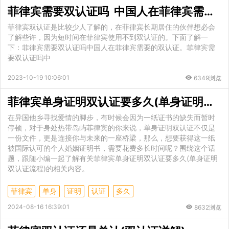
菲律宾需要双认证吗 中国人在菲律宾需要的双认证
菲律宾双认证是比较少人了解的，在菲律宾长期居住的伙伴想必会
了解些许，因为短时间在菲律宾使用不到双认证的。下面了解一
下：菲律宾需要双认证吗中国人在菲律宾需要的双认证。菲律宾需
要双认证吗中
2023-10-19 10:06:01
6349浏览
菲律宾单身证明双认证要多久(单身证明双认证流程)
在异国他乡寻找爱情的脚步，有时候会因为一纸证书的缺失而暂时
停顿，对于身处热带岛屿菲律宾的你来说，单身证明双认证不仅是
一份文件，更是连接你与未来的一座桥梁，那么，想要获得这一纸
被国际认可的个人婚姻证明书，需要花费多长时间呢？围绕这个话
题，跟随小编一起了解有关菲律宾单身证明双认证要多久(单身证明
双认证流程)的相关内容。
菲律宾
单身
证明
认证
多久
2024-08-16 16:39:01
8632浏览