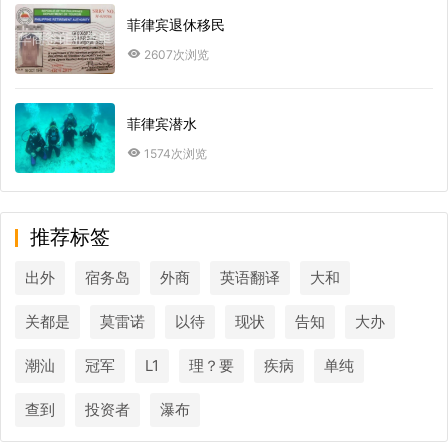
菲律宾退休移民
2607次浏览
菲律宾潜水
1574次浏览
推荐标签
出外
宿务岛
外商
英语翻译
大和
关都是
莫雷诺
以待
现状
告知
大办
潮汕
冠军
L1
理？要
疾病
单纯
查到
投资者
瀑布