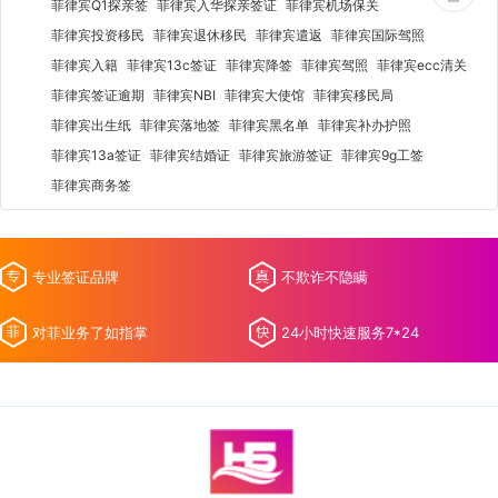
菲律宾Q1探亲签
菲律宾入华探亲签证
菲律宾机场保关
菲律宾投资移民
菲律宾退休移民
菲律宾遣返
菲律宾国际驾照
菲律宾入籍
菲律宾13c签证
菲律宾降签
菲律宾驾照
菲律宾ecc清关
菲律宾签证逾期
菲律宾NBI
菲律宾大使馆
菲律宾移民局
菲律宾出生纸
菲律宾落地签
菲律宾黑名单
菲律宾补办护照
菲律宾13a签证
菲律宾结婚证
菲律宾旅游签证
菲律宾9g工签
菲律宾商务签
专业签证品牌
不欺诈不隐瞒
对菲业务了如指掌
24小时快速服务7*24