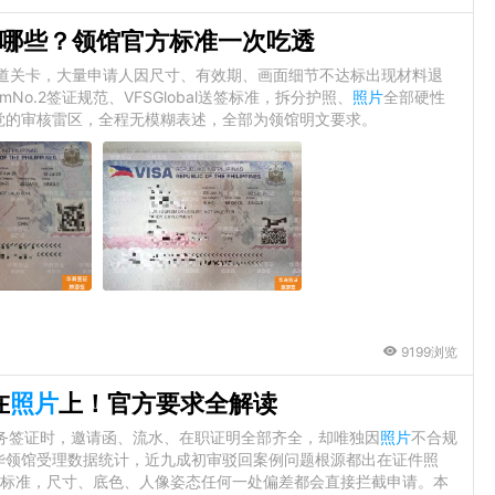
哪些？领馆官方标准一次吃透
一道关卡，大量申请人因尺寸、有效期、画面细节不达标出现材料退
o.2签证规范、VFSGlobal送签标准，拆分护照、
照片
全部硬性
觉的审核雷区，全程无模糊表述，全部为领馆明文要求。
9199浏览
在
照片
上！官方要求全解读
商务签证时，邀请函、流水、在职证明全部齐全，却唯独因
照片
不合规
华领馆受理数据统计，近九成初审驳回案例问题根源都出在证件照
重标准，尺寸、底色、人像姿态任何一处偏差都会直接拦截申请。本