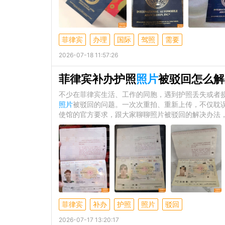
菲律宾
办理
国际
驾照
需要
2026-07-18 11:57:26
菲律宾补办护照
照片
被驳回怎么解
不少在菲律宾生活、工作的同胞，遇到护照丢失或者损
照片
被驳回的问题。一次次重拍、重新上传，不仅耽
使馆的官方要求，跟大家聊聊照片被驳回的解决办法
菲律宾
补办
护照
照片
驳回
2026-07-17 13:20:17