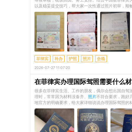
以及稳妥提交技巧，帮大家一次性通过照片初审，顺
菲律宾
补办
护照
照片
合格
2026-07-27 11:07:20
在菲律宾办理国际驾照需要什么材
很多在菲律宾生活、工作的朋友，偶尔会想出国自驾
理时，常常因为材料没备齐、
照片
不符合要求，跑好
地官方的明确要求，给大家详细说说办理国际驾照的