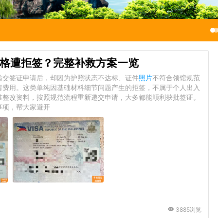
格遭拒签？完整补救方案一览
递交签证申请后，却因为护照状态不达标、证件
照片
不符合领馆规范
请费用。这类单纯因基础材料细节问题产生的拒签，不属于个人出入
准整改资料，按照规范流程重新递交申请，大多都能顺利获批签证。
事项，帮大家避开
3885浏览