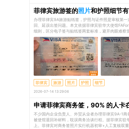
菲律宾旅游签的
照片
和护照细节有
办理菲律宾9A旅游贴纸签，护照与证件照是审核第
回、延误出签问题。本文依据菲律宾驻华大使馆FAFormN
细则，区分电子签与贴纸签两套标准，避开肉眼难察
菲律宾
旅游
照片
护照
细节
2026-07-14 13:29:06
申请菲律宾商务签，90% 的人卡
不少国内企业负责人、外贸从业者办理菲律宾9A-1
被使馆退回补材料，耽误商务洽谈行程。据菲律宾驻
上。菲律宾对商务签照片实行机器初审+人工复核双