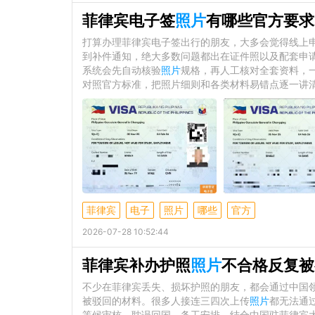
菲律宾电子签
照片
有哪些官方要求
打算办理菲律宾电子签出行的朋友，大多会觉得线上
到补件通知，绝大多数问题都出在证件照以及配套申请文
系统会先自动核验
照片
规格，再人工核对全套资料，
对照官方标准，把照片细则和各类材料易错点逐一讲
菲律宾
电子
照片
哪些
官方
2026-07-28 10:52:44
菲律宾补办护照
照片
不合格反复被
不少在菲律宾丢失、损坏护照的朋友，都会通过中国领
被驳回的材料。很多人接连三四次上传
照片
都无法通
等候审核，耽误回国、务工安排。结合中国驻菲律宾