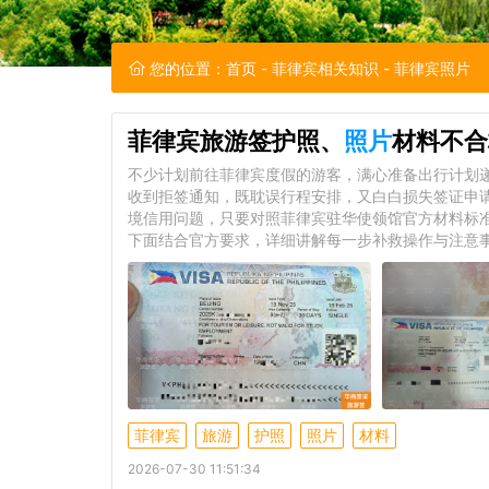
您的位置：
首页
-
菲律宾相关知识
- 菲律宾照片
菲律宾旅游签护照、
照片
材料不合
不少计划前往菲律宾度假的游客，满心准备出行计划
收到拒签通知，既耽误行程安排，又白白损失签证申
境信用问题，只要对照菲律宾驻华使领馆官方材料标
下面结合官方要求，详细讲解每一步补救操作与注意
菲律宾
旅游
护照
照片
材料
2026-07-30 11:51:34