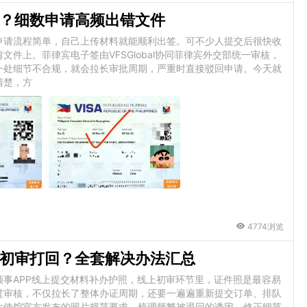
？细数申请高频出错文件
申请流程简单，自己上传材料就能顺利出签。可不少人提交后很快收
件上。菲律宾电子签由VFSGlobal协同菲律宾外交部统一审核，
一处细节不合规，就会拉长审批周期，严重时直接驳回申请。今天就
清楚，方
4774浏览
初审打回？全套解决办法汇总
事APP线上提交材料补办护照，线上初审环节里，证件照是最容易
过审核，不仅拉长了整体办证周期，还要一遍遍重新提交订单、排队
大使馆官方发布的照片规范要求，梳理频繁被退回的诱因、修正细节