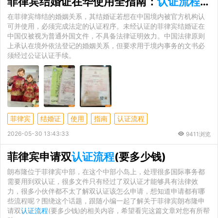
菲律宾结婚证在华使用全指南：
认证流程
与
在菲律宾缔结的婚姻关系，其结婚证若想在中国境内被官方机构认
可并使用，必须完成法定的认证程序。未经认证的菲律宾结婚证在
中国仅被视为普通外国文件，不具备法律证明效力。中国法律原则
上承认在境外依法登记的婚姻关系，但要求用于境内事务的文书必
须经过公证认证手续。
菲律宾
结婚证
使用
指南
认证流程
2026-05-30 13:43:33
9411浏览
菲律宾申请双
认证流程
(要多少钱)
朗布隆位于菲律宾中部，在这个中部小岛上，处理很多国际事务都
需要用到双认证，很多文件只有经过了双认证才能够具有法律效
力，很多小伙伴都不太了解双认证该怎么申请，想知道申请都有哪
些流程呢？围绕这个话题，跟随小编一起了解关于菲律宾朗布隆申
请双
认证流程
(要多少钱)的相关内容，希望看完这篇文章对您有所帮