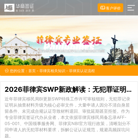
客户评价
您的位置：
首页
-
菲律宾相关知识
- 菲律宾认证流程
2026菲律宾SWP新政解读：无犯罪证明区分标准、
近年菲律宾移民局BI更新SWP特殊工作许可审核细则，无犯罪记录
证明从抽查材料升级为核心必审文件，大量申请人因分不清自身居
留条件、未完成合规认证导致材料退回、审批延期甚至拒签。作为
专业菲律宾签证代办从业者，本文依据菲律宾移民局备忘录AFF-
05-001、中国领事服务网、菲律宾NBI官方现行政策，清晰划分不
同申请人的无犯罪材料要求，拆解公证认证规范，规避高频踩坑问
题。