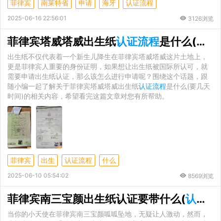
菲律宾
南莱特省
申请
海牙
认证流程
2025-06-16 22:56:01
3126浏览
菲律宾塔威塔威出生纸
认证流程
是什么(要几天时间)
出生纸不仅代表着一个新生儿降生在菲律宾塔威塔威这片土地上，
更是菲律宾人重要的身份证明，如果想让出生纸被国际所认可，就
需要申请出生纸认证，那么该怎么进行申请呢？围绕这个话题，跟
随小编一起了解关于菲律宾塔威塔威出生纸
认证流程
是什么(要几天
时间)的相关内容，希望看完这篇文章对您有所帮助。
菲律宾
出生
认证流程
什么
2025-06-10 05:54:02
8569浏览
菲律宾南三宝颜出生纸认证要带什么(
认证流程
当你的小天使在菲律宾南三宝颜呱呱坠地，无疑让人激动，然而，