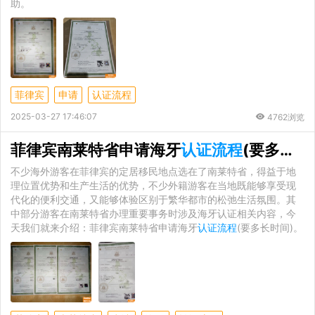
助。
菲律宾
申请
认证流程
2025-03-27 17:46:07
4762浏览
菲律宾南莱特省申请海牙
认证流程
(要多长时间)
不少海外游客在菲律宾的定居移民地点选在了南莱特省，得益于地
理位置优势和生产生活的优势，不少外籍游客在当地既能够享受现
代化的便利交通，又能够体验区别于繁华都市的松弛生活氛围。其
中部分游客在南莱特省办理重要事务时涉及海牙认证相关内容，今
天我们就来介绍：菲律宾南莱特省申请海牙
认证流程
(要多长时间)。