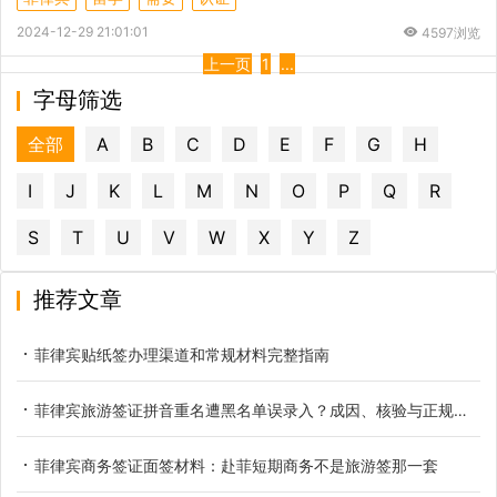
2024-12-29 21:01:01
4597浏览
上一页
1
...
字母筛选
全部
A
B
C
D
E
F
G
H
I
J
K
L
M
N
O
P
Q
R
S
T
U
V
W
X
Y
Z
推荐文章
菲律宾贴纸签办理渠道和常规材料完整指南
菲律宾旅游签证拼音重名遭黑名单误录入？成因、核验与正规解决办法
菲律宾商务签证面签材料：赴菲短期商务不是旅游签那一套