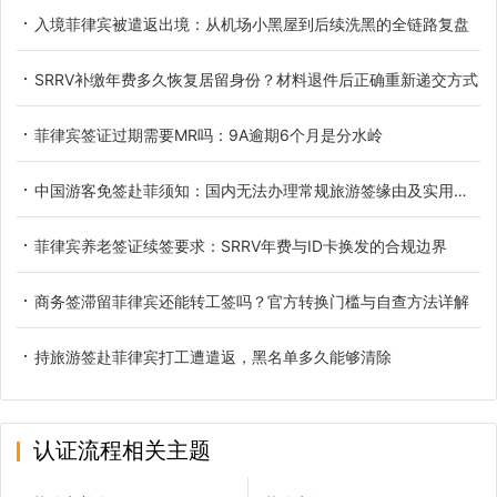
入境菲律宾被遣返出境：从机场小黑屋到后续洗黑的全链路复盘
SRRV补缴年费多久恢复居留身份？材料退件后正确重新递交方式
菲律宾签证过期需要MR吗：9A逾期6个月是分水岭
中国游客免签赴菲须知：国内无法办理常规旅游签缘由及实用替代方案
菲律宾养老签证续签要求：SRRV年费与ID卡换发的合规边界
商务签滞留菲律宾还能转工签吗？官方转换门槛与自查方法详解
持旅游签赴菲律宾打工遭遣返，黑名单多久能够清除
认证流程相关主题