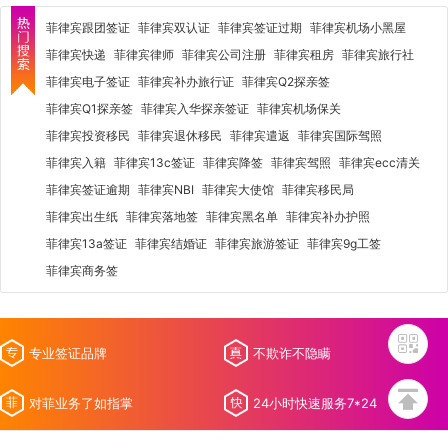
菲律宾跟团签证
菲律宾双认证
菲律宾签证过期
菲律宾机场小黑屋
菲律宾快递
菲律宾律师
菲律宾公司注册
菲律宾租房
菲律宾旅行社
菲律宾电子签证
菲律宾补办旅行证
菲律宾Q2探亲签
菲律宾Q1探亲签
菲律宾入华探亲签证
菲律宾机场保关
菲律宾投资移民
菲律宾退休移民
菲律宾遣返
菲律宾国际驾照
菲律宾入籍
菲律宾13c签证
菲律宾降签
菲律宾驾照
菲律宾ecc清关
菲律宾签证逾期
菲律宾NBI
菲律宾大使馆
菲律宾移民局
菲律宾出生纸
菲律宾落地签
菲律宾黑名单
菲律宾补办护照
菲律宾13a签证
菲律宾结婚证
菲律宾旅游签证
菲律宾9g工签
菲律宾商务签
专业签证品牌
不欺诈不隐瞒
对菲业务了如指掌
24小时快速服务7*24