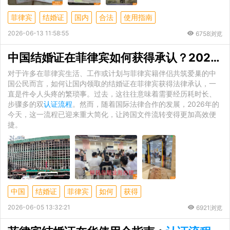
菲律宾
结婚证
国内
合法
使用指南
2026-06-13 11:58:55
6758浏览
中国结婚证在菲律宾如何获得承认？2026年最新
对于许多在菲律宾生活、工作或计划与菲律宾籍伴侣共筑爱巢的中
国公民而言，如何让国内领取的结婚证在菲律宾获得法律承认，一
直是件令人头疼的繁琐事。过去，这往往意味着需要经历耗时长、
步骤多的双
认证流程
。然而，随着国际法律合作的发展，2026年的
今天，这一流程已迎来重大简化，让跨国文件流转变得更加高效便
捷。
中国
结婚证
菲律宾
如何
获得
2026-06-05 13:32:21
6921浏览