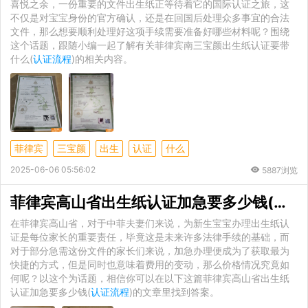
喜悦之余，一份重要的文件出生纸正等待着它的国际认证之旅，这
不仅是对宝宝身份的官方确认，还是在回国后处理众多事宜的合法
文件，那么想要顺利处理好这项手续需要准备好哪些材料呢？围绕
这个话题，跟随小编一起了解有关菲律宾南三宝颜出生纸认证要带
什么(
认证流程
)的相关内容。
菲律宾
三宝颜
出生
认证
什么
2025-06-06 05:56:02
5887浏览
菲律宾高山省出生纸认证加急要多少钱(
认证
在菲律宾高山省，对于中菲夫妻们来说，为新生宝宝办理出生纸认
证是每位家长的重要责任，毕竟这是未来许多法律手续的基础，而
对于部分急需这份文件的家长们来说，加急办理便成为了获取最为
快捷的方式，但是同时也意味着费用的变动，那么价格情况究竟如
何呢？以这个为话题，相信你可以在以下这篇菲律宾高山省出生纸
认证加急要多少钱(
认证流程
)的文章里找到答案。