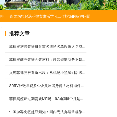
一条龙为您解决菲律宾生活学习工作旅游的各种问题
推荐文章
菲律宾旅游签证拼音重名遭黑名单误录入？成因、核验与正规解决办法
菲律宾商务签证面签材料：赴菲短期商务不是旅游签那一套
入境菲律宾被遣返出境：从机场小黑屋到后续洗黑的全链路复盘
SRRV补缴年费多久恢复居留身份？材料退件后正确重新递交方式
菲律宾签证过期需要MR吗：9A逾期6个月是分水岭
中国游客免签赴菲须知：国内无法办理常规旅游签缘由及实用替代方案