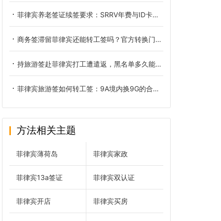
菲律宾养老签证续签要求：SRRV年费与ID卡换发的合规边界
商务签滞留菲律宾还能转工签吗？官方转换门槛与自查方法详解
持旅游签赴菲律宾打工遭遣返，黑名单多久能够清除
菲律宾旅游签如何转工签：9A境内换9G的合规实操路径
方法相关主题
菲律宾薄荷岛
菲律宾家政
菲律宾13a签证
菲律宾双认证
菲律宾开店
菲律宾买房