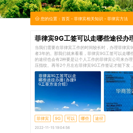
您的位置：
首页
-
菲律宾相关知识
- 菲律宾方法
菲律宾9G工签可以走哪些途径办理
当我们需要在菲律宾工作的时间较长时，办理菲律宾9
者3年的。那我们就来看看，菲律宾9G工签可以走哪
的途径也会有2种要是让个人工作的菲律宾公司来办理
压指纹。再等2个月左右菲律宾9G工作签证才能下发
菲律宾
9G
可以
哪些
途径
2022-11-15 19:04:56