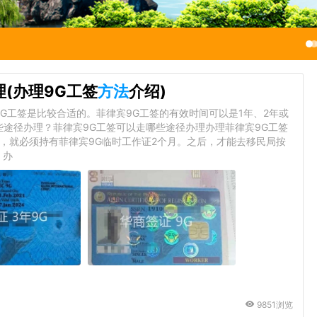
(办理9G工签
方法
介绍)
G工签是比较合适的。菲律宾9G工签的有效时间可以是1年、2年或
些途径办理？菲律宾9G工签可以走哪些途径办理办理菲律宾9G工签
，就必须持有菲律宾9G临时工作证2个月。之后，才能去移民局按
，办
9851浏览