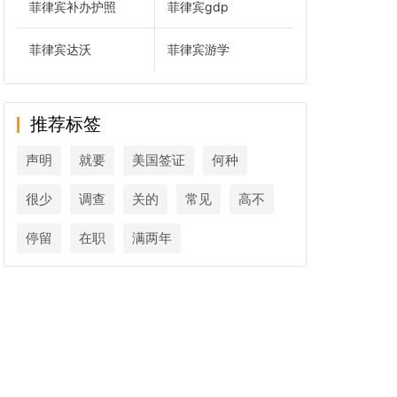
菲律宾补办护照
菲律宾gdp
菲律宾达沃
菲律宾游学
推荐标签
声明
就要
美国签证
何种
很少
调查
关的
常见
高不
停留
在职
满两年