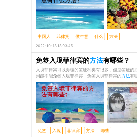
中国人
菲律宾
做生意
什么
方法
2022-10-18 18:03:45
免签入境菲律宾的
方法
有哪些？
入境菲律宾可以办理的签证种类有很多，但是签证的
到能不能免签入境菲律宾，免签入境菲律宾的
方法
有
免签
入境
菲律宾
方法
哪些