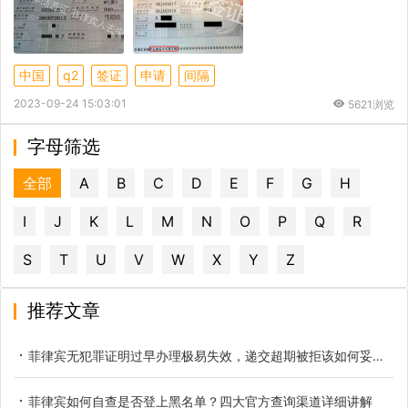
中国
q2
签证
申请
间隔
2023-09-24 15:03:01
5621浏览
字母筛选
全部
A
B
C
D
E
F
G
H
I
J
K
L
M
N
O
P
Q
R
S
T
U
V
W
X
Y
Z
推荐文章
菲律宾无犯罪证明过早办理极易失效，递交超期被拒该如何妥善应对
菲律宾如何自查是否登上黑名单？四大官方查询渠道详细讲解