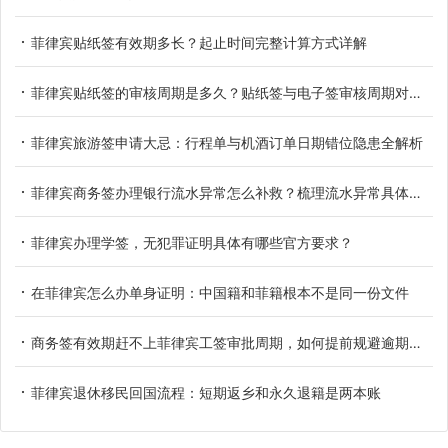
菲律宾贴纸签有效期多长？起止时间完整计算方式详解
菲律宾贴纸签的审核周期是多久？贴纸签与电子签审核周期对比参考
菲律宾旅游签申请大忌：行程单与机酒订单日期错位隐患全解析
菲律宾商务签办理银行流水异常怎么补救？梳理流水异常具体类型
菲律宾办理学签，无犯罪证明具体有哪些官方要求？
在菲律宾怎么办单身证明：中国籍和菲籍根本不是同一份文件
商务签有效期赶不上菲律宾工签审批周期，如何提前规避逾期滞留
菲律宾退休移民回国流程：短期返乡和永久退籍是两本账