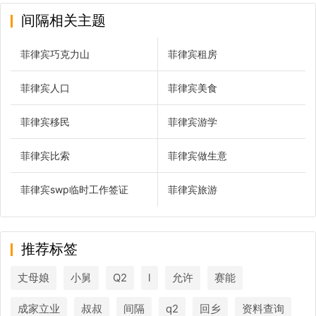
间隔相关主题
菲律宾巧克力山
菲律宾租房
菲律宾人口
菲律宾美食
菲律宾移民
菲律宾游学
菲律宾比索
菲律宾做生意
菲律宾swp临时工作签证
菲律宾旅游
推荐标签
丈母娘
小舅
Q2
l
允许
赛能
成家立业
叔叔
间隔
q2
回乡
资料查询