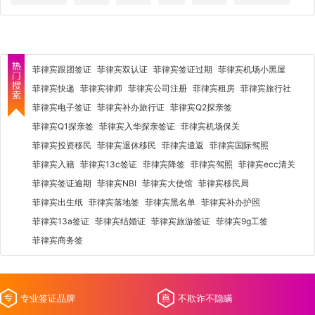
菲律宾跟团签证
菲律宾双认证
菲律宾签证过期
菲律宾机场小黑屋
菲律宾快递
菲律宾律师
菲律宾公司注册
菲律宾租房
菲律宾旅行社
菲律宾电子签证
菲律宾补办旅行证
菲律宾Q2探亲签
菲律宾Q1探亲签
菲律宾入华探亲签证
菲律宾机场保关
菲律宾投资移民
菲律宾退休移民
菲律宾遣返
菲律宾国际驾照
菲律宾入籍
菲律宾13c签证
菲律宾降签
菲律宾驾照
菲律宾ecc清关
菲律宾签证逾期
菲律宾NBI
菲律宾大使馆
菲律宾移民局
菲律宾出生纸
菲律宾落地签
菲律宾黑名单
菲律宾补办护照
菲律宾13a签证
菲律宾结婚证
菲律宾旅游签证
菲律宾9g工签
菲律宾商务签
专业签证品牌
不欺诈不隐瞒