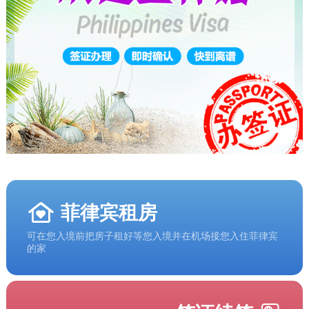
菲律宾租房
可在您入境前把房子租好等您入境并在机场接您入住菲律宾
的家