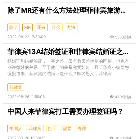
除了MR还有什么方法处理菲律宾旅游签过期问题吗？
除了
MR
还有
什么
方法
2022-08-22 17:30:00
5553浏览
菲律宾13A结婚签证和菲律宾结婚证之间有什么关系？
结婚证和结婚签证，一字之差，虽有着天差地别的区别，但也有
些许微妙的关系，至于他们的关系究竟如何，且听华商小编给您
慢慢道来。菲律宾的结婚证是什么？顾名思义，菲律宾
菲律宾
2022-08-26 11:58:08
4705浏览
中国人来菲律宾打工需要办理签证吗？
中国人
菲律宾
打工
需要
办理
2022-09-20 19:39:23
3080浏览