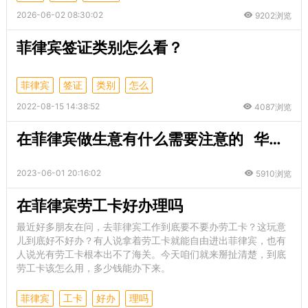
2026-06-02 08:30:02
9202浏览
菲律宾签证类别怎么看？
菲律宾
签证
类别
怎么
2022-08-15 14:38:52
4087浏览
在菲律宾做生意有什么需要注意的 华商为您讲解
2023-06-01 20:16:02
5910浏览
在菲律宾劳工卡好办理吗
最近好多朋友在问，去菲律宾工作到底要不要办劳工卡？这玩意
儿到底好不好办？有人说拿着劳工卡就能自由进出菲律宾，也有
人说光有劳工卡根本出不了海关。今天咱们就来掰扯清楚，到底
劳工卡该怎么用，多少钱能办下来。
菲律宾
工卡
好办
理吗