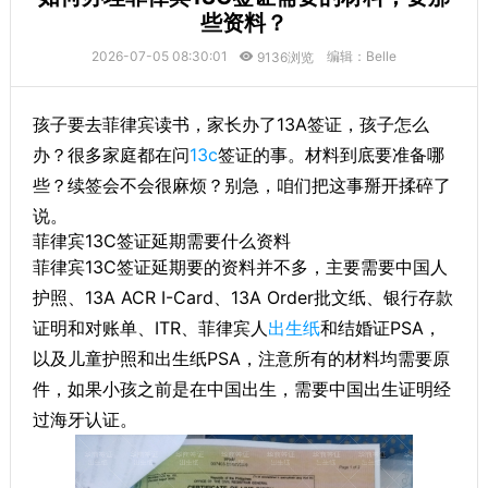
些资料？
2026-07-05 08:30:01
编辑：Belle
9136浏览
孩子要去菲律宾读书，家长办了13A签证，孩子怎么
办？很多家庭都在问
13c
签证的事。材料到底要准备哪
些？续签会不会很麻烦？别急，咱们把这事掰开揉碎了
说。
菲律宾13C签证延期需要什么资料
菲律宾13C签证延期要的资料并不多，主要需要中国人
护照、13A ACR I-Card、13A Order批文纸、银行存款
证明和对账单、ITR、菲律宾人
出生纸
和结婚证PSA，
以及儿童护照和出生纸PSA，注意所有的材料均需要原
件，如果小孩之前是在中国出生，需要中国出生证明经
过海牙认证。