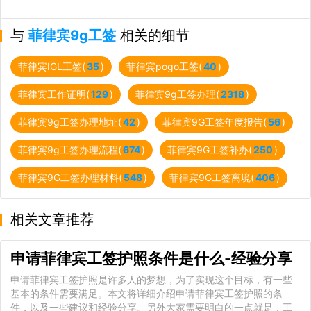
与
菲律宾9g工签
相关的细节
菲律宾IGL工签(
35
)
菲律宾pogo工签(
40
)
菲律宾工作证明(
129
)
菲律宾9g工签办理(
2318
)
菲律宾9g工签办理地址(
42
)
菲律宾9G工签年度报告(
56
)
菲律宾9g工签办理流程(
674
)
菲律宾9G工签补办(
250
)
菲律宾9G工签办理材料(
548
)
菲律宾9G工签离境(
406
)
相关文章推荐
申请菲律宾工签护照条件是什么-经验分享
申请菲律宾工签护照是许多人的梦想，为了实现这个目标，有一些
基本的条件需要满足。本文将详细介绍申请菲律宾工签护照的条
件，以及一些建议和经验分享。另外大家需要明白的一点就是，工