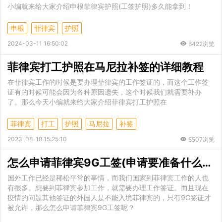
小编就来给大家介绍申根菲律宾护照(工签护照)多久能拿到！
申根
菲律宾
护照
2024-03-11 16:50:02
6422浏览
菲律宾打工护照在马尼拉补签的详细教程
在菲律宾工作的时候是要办理菲律宾的工作签证的，而这个工作签
证有的时候可能会因为各种原因遗失，这个时候我们就需要补办
了。那么今天小编就来给大家介绍菲律宾打工护照在
菲律宾
打工
护照
马尼拉
补签
2023-08-18 15:25:10
5507浏览
怎么申请菲律宾9G工签(申请要准备什么材料)
国外工作已经是稀松平常的事情，而我们国家到菲律宾工作的人也
有很多。想要到菲律宾参加工作，就需要办理工作签证。而且现在
疫情的问题其他签证的外国人是不能入境菲律宾的，只有9G签证才
被允许，那么怎么申请菲律宾9G工签呢？