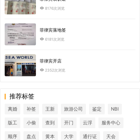
8176次浏览
菲律宾落地签
6181次浏览
菲律宾开店
2352次浏览
推荐标签
离婚
补签
王新
旅游公司
鉴定
NBI
版工
小偷
查到
开门
云浮
服务中心
顺序
盘点
黄本
大学
通行证
天会