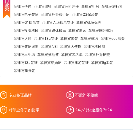
菲律宾快递
菲律宾律师
菲律宾公司注册
菲律宾租房
菲律宾旅行社
菲律宾电子签证
菲律宾补办旅行证
菲律宾Q2探亲签
菲律宾Q1探亲签
菲律宾入华探亲签证
菲律宾机场保关
菲律宾投资移民
菲律宾退休移民
菲律宾遣返
菲律宾国际驾照
菲律宾入籍
菲律宾13c签证
菲律宾降签
菲律宾驾照
菲律宾ecc清关
菲律宾签证逾期
菲律宾NBI
菲律宾大使馆
菲律宾移民局
菲律宾出生纸
菲律宾落地签
菲律宾黑名单
菲律宾补办护照
菲律宾13a签证
菲律宾结婚证
菲律宾旅游签证
菲律宾9g工签
菲律宾商务签
专业签证品牌
不欺诈不隐瞒
对菲业务了如指掌
24小时快速服务7*24