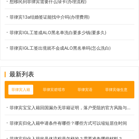
想移民到菲律宾需要什么绿卡(办理流程)
菲律宾13a结婚签证能找中介吗(办理费用)
菲律宾IGL工签成ALO黑名单洗白要多少钱(要多久)
菲律宾IGL工签出境就不会成ALO黑名单吗(怎么洗白)
最新列表
菲律宾入籍
菲律宾碧瑶市
菲律宾语
菲律宾做生意
菲律宾宝宝入籍回国漏办无菲籍证明，落户受阻的官方风险与补救方案
菲律宾归化入籍申请条件有哪些？哪些方式可以缩短居住时间
菲律宾归化入籍的具体流程是怎样的？需要准备哪些材料？