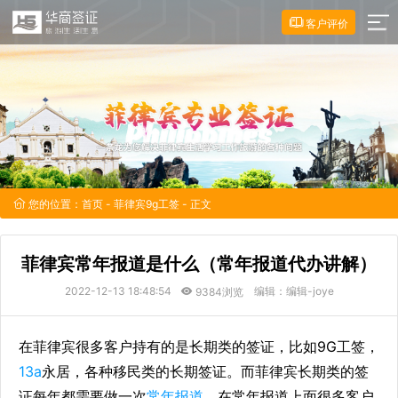
客户评价
您的位置：
首页
-
菲律宾9g工签
- 正文
菲律宾常年报道是什么（常年报道代办讲解）
2022-12-13 18:48:54
编辑：编辑-joye
9384浏览
在菲律宾很多客户持有的是长期类的签证，比如9G工签，
13a
永居，各种移民类的长期签证。而菲律宾长期类的签
证每年都需要做一次
常年报道
，在常年报道上面很多客户