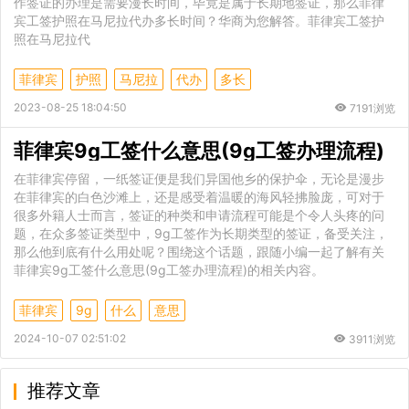
作签证的办理是需要漫长时间，毕竟是属于长期地签证，那么菲律
宾工签护照在马尼拉代办多长时间？华商为您解答。菲律宾工签护
照在马尼拉代
菲律宾
护照
马尼拉
代办
多长
2023-08-25 18:04:50
7191浏览
菲律宾9g工签什么意思(9g工签办理流程)
在菲律宾停留，一纸签证便是我们异国他乡的保护伞，无论是漫步
在菲律宾的白色沙滩上，还是感受着温暖的海风轻拂脸庞，可对于
很多外籍人士而言，签证的种类和申请流程可能是个令人头疼的问
题，在众多签证类型中，9g工签作为长期类型的签证，备受关注，
那么他到底有什么用处呢？围绕这个话题，跟随小编一起了解有关
菲律宾9g工签什么意思(9g工签办理流程)的相关内容。
菲律宾
9g
什么
意思
2024-10-07 02:51:02
3911浏览
推荐文章