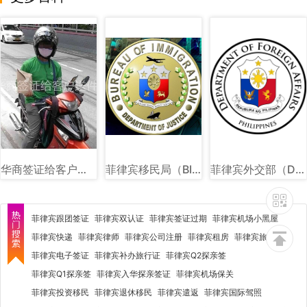
华商签证给客户送件图
菲律宾移民局（BI）图文详解
菲律宾外交部（DFA）图文讲解
菲律宾跟团签证
菲律宾双认证
菲律宾签证过期
菲律宾机场小黑屋
菲律宾快递
菲律宾律师
菲律宾公司注册
菲律宾租房
菲律宾旅行社
菲律宾电子签证
菲律宾补办旅行证
菲律宾Q2探亲签
菲律宾Q1探亲签
菲律宾入华探亲签证
菲律宾机场保关
菲律宾投资移民
菲律宾退休移民
菲律宾遣返
菲律宾国际驾照