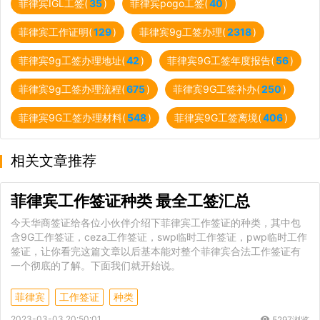
菲律宾IGL工签(
35
)
菲律宾pogo工签(
40
)
菲律宾工作证明(
129
)
菲律宾9g工签办理(
2318
)
菲律宾9g工签办理地址(
42
)
菲律宾9G工签年度报告(
56
)
菲律宾9g工签办理流程(
675
)
菲律宾9G工签补办(
250
)
菲律宾9G工签办理材料(
548
)
菲律宾9G工签离境(
406
)
相关文章推荐
菲律宾工作签证种类 最全工签汇总
今天华商签证给各位小伙伴介绍下菲律宾工作签证的种类，其中包
含9G工作签证，ceza工作签证，swp临时工作签证，pwp临时工作
签证，让你看完这篇文章以后基本能对整个菲律宾合法工作签证有
一个彻底的了解。下面我们就开始说。
菲律宾
工作签证
种类
2023-03-03 20:50:01
5297浏览