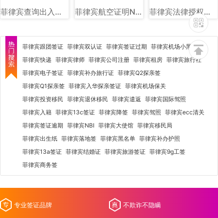
菲律宾查询出入境黑名单图片样式
菲律宾航空证明NTSP图片样式讲解
菲律宾法律授权社会福利和发展部（DSWD）图文讲解
菲律宾跟团签证
菲律宾双认证
菲律宾签证过期
菲律宾机场小黑屋
菲律宾快递
菲律宾律师
菲律宾公司注册
菲律宾租房
菲律宾旅行社
菲律宾电子签证
菲律宾补办旅行证
菲律宾Q2探亲签
菲律宾Q1探亲签
菲律宾入华探亲签证
菲律宾机场保关
菲律宾投资移民
菲律宾退休移民
菲律宾遣返
菲律宾国际驾照
菲律宾入籍
菲律宾13c签证
菲律宾降签
菲律宾驾照
菲律宾ecc清关
菲律宾签证逾期
菲律宾NBI
菲律宾大使馆
菲律宾移民局
菲律宾出生纸
菲律宾落地签
菲律宾黑名单
菲律宾补办护照
菲律宾13a签证
菲律宾结婚证
菲律宾旅游签证
菲律宾9g工签
菲律宾商务签
专业签证品牌
不欺诈不隐瞒