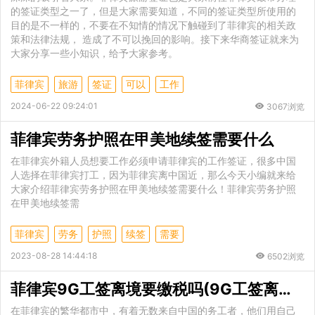
的签证类型之一了，但是大家需要知道，不同的签证类型所使用的
目的是不一样的，不要在不知情的情况下触碰到了菲律宾的相关政
策和法律法规， 造成了不可以挽回的影响。接下来华商签证就来为
大家分享一些小知识，给予大家参考。
菲律宾
旅游
签证
可以
工作
2024-06-22 09:24:01
3067浏览
菲律宾劳务护照在甲美地续签需要什么
在菲律宾外籍人员想要工作必须申请菲律宾的工作签证，很多中国
人选择在菲律宾打工，因为菲律宾离中国近，那么今天小编就来给
大家介绍菲律宾劳务护照在甲美地续签需要什么！菲律宾劳务护照
在甲美地续签需
菲律宾
劳务
护照
续签
需要
2023-08-28 14:44:18
6502浏览
菲律宾9G工签离境要缴税吗(9G工签离境手续汇总)
在菲律宾的繁华都市中，有着无数来自中国的务工者，他们用自己