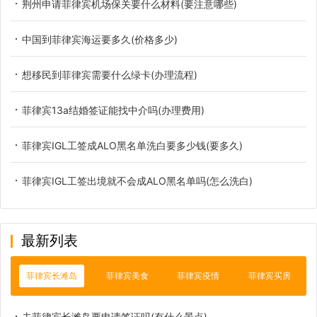
荆州申请菲律宾机场保关要什么材料(要注意哪些)
中国到菲律宾海运要多久(价格多少)
想移民到菲律宾需要什么绿卡(办理流程)
菲律宾13a结婚签证能找中介吗(办理费用)
菲律宾IGL工签成ALO黑名单洗白要多少钱(要多久)
菲律宾IGL工签出境就不会成ALO黑名单吗(怎么洗白)
最新列表
菲律宾长滩岛
菲律宾美食
菲律宾疫情
菲律宾买房
去菲律宾长滩岛要申请签证吗(有什么景点)