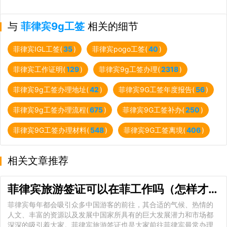
与
菲律宾9g工签
相关的细节
菲律宾IGL工签(
35
)
菲律宾pogo工签(
40
)
菲律宾工作证明(
129
)
菲律宾9g工签办理(
2318
)
菲律宾9g工签办理地址(
42
)
菲律宾9G工签年度报告(
56
)
菲律宾9g工签办理流程(
675
)
菲律宾9G工签补办(
250
)
菲律宾9G工签办理材料(
548
)
菲律宾9G工签离境(
406
)
相关文章推荐
菲律宾旅游签证可以在菲工作吗（怎样才可以在菲工作）
菲律宾每年都会吸引众多中国游客的前往，其合适的气候、热情的
人文、丰富的资源以及发展中国家所具有的巨大发展潜力和市场都
深深的吸引着大家。菲律宾旅游签证也是大家前往菲律宾最常办理