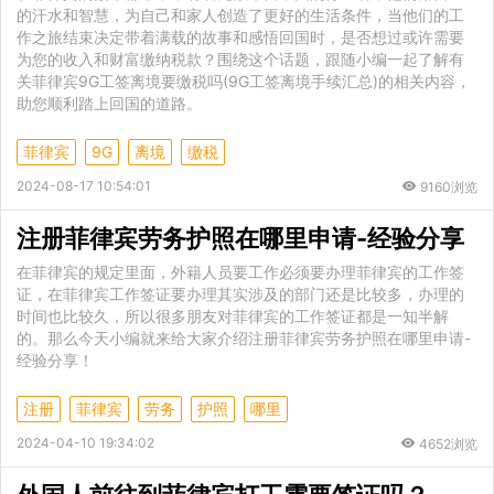
的汗水和智慧，为自己和家人创造了更好的生活条件，当他们的工
作之旅结束决定带着满载的故事和感悟回国时，是否想过或许需要
为您的收入和财富缴纳税款？围绕这个话题，跟随小编一起了解有
关菲律宾9G工签离境要缴税吗(9G工签离境手续汇总)的相关内容，
助您顺利踏上回国的道路。
菲律宾
9G
离境
缴税
2024-08-17 10:54:01
9160浏览
注册菲律宾劳务护照在哪里申请-经验分享
在菲律宾的规定里面，外籍人员要工作必须要办理菲律宾的工作签
证，在菲律宾工作签证要办理其实涉及的部门还是比较多，办理的
时间也比较久，所以很多朋友对菲律宾的工作签证都是一知半解
的。那么今天小编就来给大家介绍注册菲律宾劳务护照在哪里申请-
经验分享！
注册
菲律宾
劳务
护照
哪里
2024-04-10 19:34:02
4652浏览