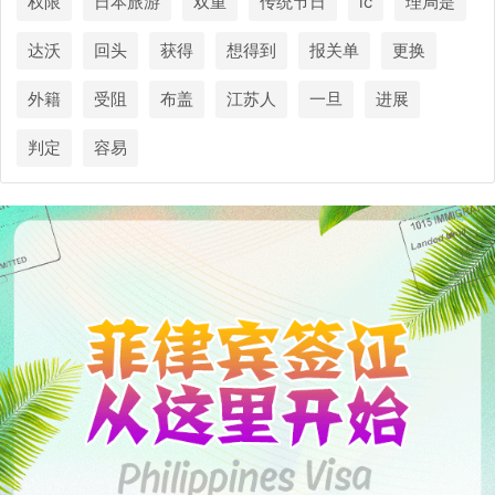
权限
日本旅游
双重
传统节日
ic
理局是
达沃
回头
获得
想得到
报关单
更换
外籍
受阻
布盖
江苏人
一旦
进展
判定
容易