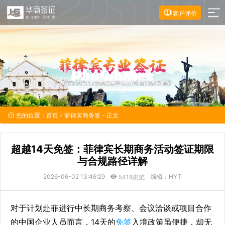
客户评价
您的位置：
首页
-
菲律宾商务签
- 正文
超越14天免签：菲律宾长期商务活动签证期限
与合规路径详解
2026-06-02 13:46:29
编辑：HYT
5418浏览
对于计划赴菲进行中长期商务考察、会议洽谈或项目合作
的中国企业人员而言，14天的
免签
入境政策虽便捷，却无