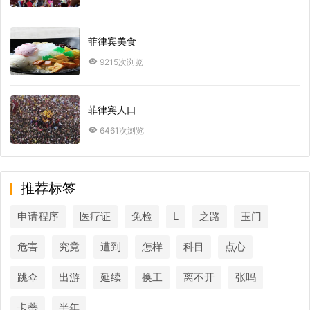
菲律宾美食
9215次浏览
菲律宾人口
6461次浏览
推荐标签
申请程序
医疗证
免检
L
之路
玉门
危害
究竟
遭到
怎样
科目
点心
跳伞
出游
延续
换工
离不开
张吗
卡蒂
半年