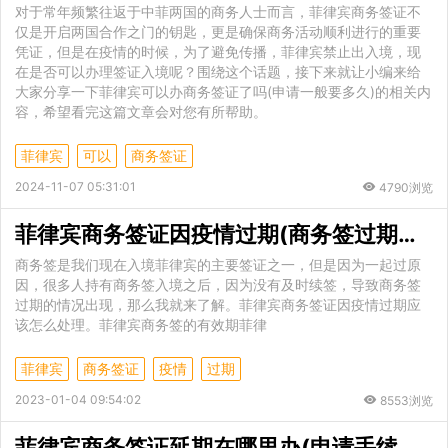
对于常年频繁往返于中菲两国的商务人士而言，菲律宾商务签证不
仅是开启两国合作之门的钥匙，更是确保商务活动顺利进行的重要
凭证，但是在疫情的时候，为了避免传播，菲律宾禁止出入境，现
在是否可以办理签证入境呢？围绕这个话题，接下来就让小编来给
大家分享一下菲律宾可以办商务签证了吗(申请一般要多久)的相关内
容，希望看完这篇文章会对您有所帮助。
菲律宾
可以
商务签证
2024-11-07 05:31:01
4790浏览
菲律宾商务签证因疫情过期(商务签过期解决方式)
商务签是我们现在入境菲律宾的主要签证之一，但是因为一起过原
因，很多人持有商务签入境之后，因为没有及时续签，导致商务签
过期的情况出现，那么我就来了解。菲律宾商务签证因疫情过期应
该怎么处理。菲律宾商务签的有效期菲律
菲律宾
商务签证
疫情
过期
2023-01-04 09:54:02
8553浏览
菲律宾商务签证延期在哪里办(申请手续费贵吗)