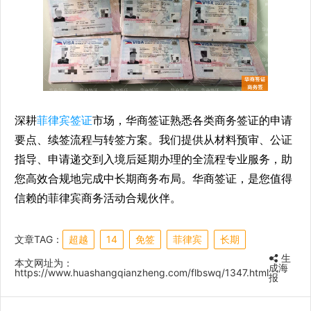
深耕
菲律宾签证
市场，华商签证熟悉各类商务签证的申请
要点、续签流程与转签方案。我们提供从材料预审、公证
指导、申请递交到入境后延期办理的全流程专业服务，助
您高效合规地完成中长期商务布局。华商签证，是您值得
信赖的菲律宾商务活动合规伙伴。
文章TAG：
超越
14
免签
菲律宾
长期
生
本文网址为：
成海
https://www.huashangqianzheng.com/flbswq/1347.html
报