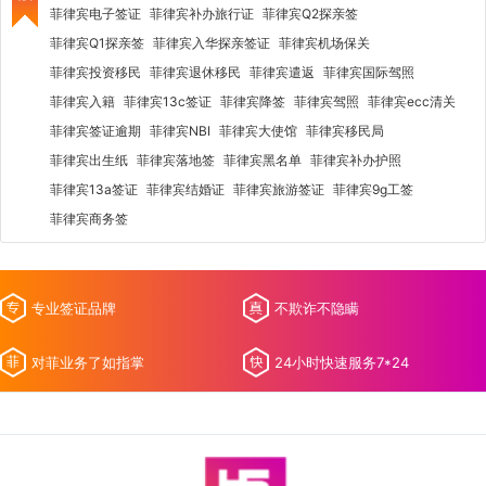
菲律宾电子签证
菲律宾补办旅行证
菲律宾Q2探亲签
菲律宾Q1探亲签
菲律宾入华探亲签证
菲律宾机场保关
菲律宾投资移民
菲律宾退休移民
菲律宾遣返
菲律宾国际驾照
菲律宾入籍
菲律宾13c签证
菲律宾降签
菲律宾驾照
菲律宾ecc清关
菲律宾签证逾期
菲律宾NBI
菲律宾大使馆
菲律宾移民局
菲律宾出生纸
菲律宾落地签
菲律宾黑名单
菲律宾补办护照
菲律宾13a签证
菲律宾结婚证
菲律宾旅游签证
菲律宾9g工签
菲律宾商务签
专业签证品牌
不欺诈不隐瞒
对菲业务了如指掌
24小时快速服务7*24