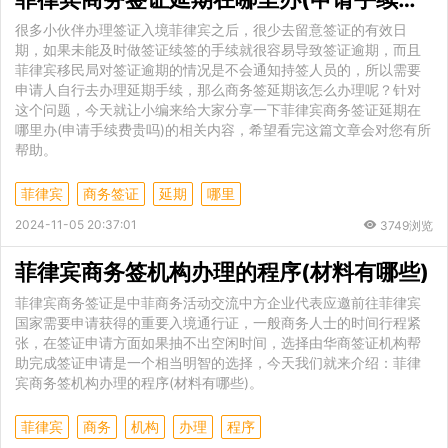
很多小伙伴办理签证入境菲律宾之后，很少去留意签证的有效日
期，如果未能及时做签证续签的手续就很容易导致签证逾期，而且
菲律宾移民局对签证逾期的情况是不会通知持签人员的，所以需要
申请人自行去办理延期手续，那么商务签延期该怎么办理呢？针对
这个问题，今天就让小编来给大家分享一下菲律宾商务签证延期在
哪里办(申请手续费贵吗)的相关内容，希望看完这篇文章会对您有所
帮助。
菲律宾
商务签证
延期
哪里
2024-11-05 20:37:01
3749浏览
菲律宾商务签机构办理的程序(材料有哪些)
菲律宾商务签证是中菲商务活动交流中方企业代表应邀前往菲律宾
国家需要申请获得的重要入境通行证，一般商务人士的时间行程紧
张，在签证申请方面如果抽不出空闲时间，选择由华商签证机构帮
助完成签证申请是一个相当明智的选择，今天我们就来介绍：菲律
宾商务签机构办理的程序(材料有哪些)。
菲律宾
商务
机构
办理
程序