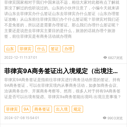
菲律宾国家相对于我们中国来说不远，相信大家对此都有点了解就
算没了解过的也听说过的。山东的小伙伴注意了，小编今天就来讲
讲山东去菲律宾办什么签证山东去菲律宾办什么签证（山东办理签
证攻略）从山东前往菲律宾我们办个什么签证呢？菲律宾对我们还
不是免签的，所以还是需要办理签证。那么我们办理什么签证呢？
主要还是说您去菲律宾主要目的是什么，旅游的话就办理个旅游
签，前往菲律宾是有商务活动就办理商
山东
菲律宾
什么
签证
办理
2022-12-11 11:37:01
6827浏览
菲律宾9A商务签证出入境规定（出境注意事项）
菲律宾9A商务签证是指前往菲律宾进行商务活动所需的签证。持有
9A商务签证，可以在菲律宾境内从事商务活动，如参加商务会议、
洽谈商务合作、开展商务考察等。然而，很多人对于持有9A商务签
证是否可以出境有疑虑。菲律宾9a商务签能出境吗 出境注意事项？
菲律宾
9A
商务签证
出入境
规定
2024-07-08 15:54:01
9903浏览