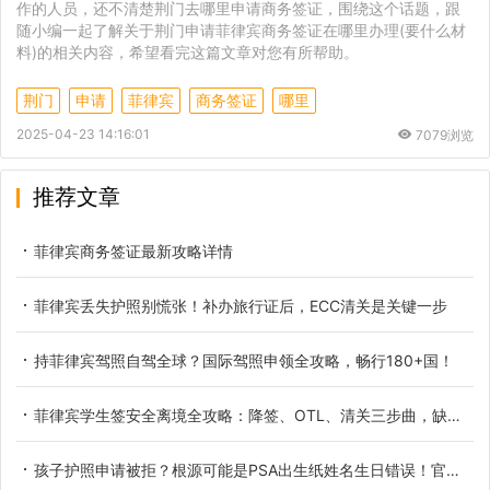
作的人员，还不清楚荆门去哪里申请商务签证，围绕这个话题，跟
随小编一起了解关于荆门申请菲律宾商务签证在哪里办理(要什么材
料)的相关内容，希望看完这篇文章对您有所帮助。
荆门
申请
菲律宾
商务签证
哪里
2025-04-23 14:16:01
7079浏览
推荐文章
菲律宾商务签证最新攻略详情
菲律宾丢失护照别慌张！补办旅行证后，ECC清关是关键一步
持菲律宾驾照自驾全球？国际驾照申领全攻略，畅行180+国！
菲律宾学生签安全离境全攻略：降签、OTL、清关三步曲，缺一不可！
孩子护照申请被拒？根源可能是PSA出生纸姓名生日错误！官方更正流程全解析