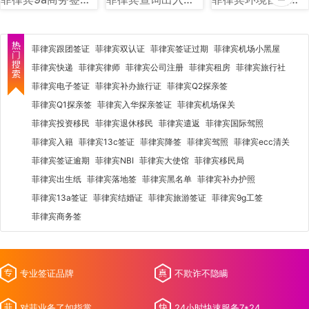
菲律宾跟团签证
菲律宾双认证
菲律宾签证过期
菲律宾机场小黑屋
菲律宾快递
菲律宾律师
菲律宾公司注册
菲律宾租房
菲律宾旅行社
菲律宾电子签证
菲律宾补办旅行证
菲律宾Q2探亲签
菲律宾Q1探亲签
菲律宾入华探亲签证
菲律宾机场保关
菲律宾投资移民
菲律宾退休移民
菲律宾遣返
菲律宾国际驾照
菲律宾入籍
菲律宾13c签证
菲律宾降签
菲律宾驾照
菲律宾ecc清关
菲律宾签证逾期
菲律宾NBI
菲律宾大使馆
菲律宾移民局
菲律宾出生纸
菲律宾落地签
菲律宾黑名单
菲律宾补办护照
菲律宾13a签证
菲律宾结婚证
菲律宾旅游签证
菲律宾9g工签
菲律宾商务签
专业签证品牌
不欺诈不隐瞒
对菲业务了如指掌
24小时快速服务7*24