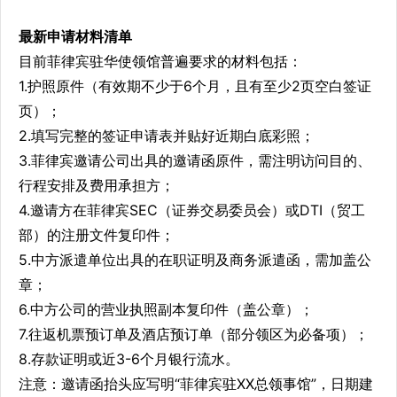
最新申请材料清单
目前菲律宾驻华使领馆普遍要求的材料包括：
1.护照原件（有效期不少于6个月，且有至少2页空白签证
页）；
2.填写完整的签证申请表并贴好近期白底彩照；
3.菲律宾邀请公司出具的邀请函原件，需注明访问目的、
行程安排及费用承担方；
4.邀请方在菲律宾SEC（证券交易委员会）或DTI（贸工
部）的注册文件复印件；
5.中方派遣单位出具的在职证明及商务派遣函，需加盖公
章；
6.中方公司的营业执照副本复印件（盖公章）；
7.往返机票预订单及酒店预订单（部分领区为必备项）；
8.存款证明或近3-6个月银行流水。
注意：邀请函抬头应写明“菲律宾驻XX总领事馆”，日期建