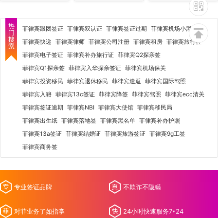
菲律宾跟团签证
菲律宾双认证
菲律宾签证过期
菲律宾机场小黑屋
菲律宾快递
菲律宾律师
菲律宾公司注册
菲律宾租房
菲律宾旅行社
菲律宾电子签证
菲律宾补办旅行证
菲律宾Q2探亲签
菲律宾Q1探亲签
菲律宾入华探亲签证
菲律宾机场保关
菲律宾投资移民
菲律宾退休移民
菲律宾遣返
菲律宾国际驾照
菲律宾入籍
菲律宾13c签证
菲律宾降签
菲律宾驾照
菲律宾ecc清关
菲律宾签证逾期
菲律宾NBI
菲律宾大使馆
菲律宾移民局
菲律宾出生纸
菲律宾落地签
菲律宾黑名单
菲律宾补办护照
菲律宾13a签证
菲律宾结婚证
菲律宾旅游签证
菲律宾9g工签
菲律宾商务签
专业签证品牌
不欺诈不隐瞒
对菲业务了如指掌
24小时快速服务7*24