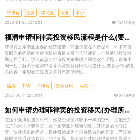
菲律宾
投资
移民办
理要
多少
2023-01-25 22:12:01
10852浏览
福清申请菲律宾投资移民流程是什么(要多少钱)
菲律宾是东南亚重要的经济纽带，商业价值在不断提高，许多有投
资眼光的福清的小伙伴纷纷将目光投向了菲律宾，打算通过投资移
民定居于此，那么该怎么申请投资移民呢？围绕这个话题，跟随小
编一起了解关于福清申请菲律宾投资移民流程是什么(要多少钱)的相
关内容，希望看完这篇文章对您有所帮助。
福清
申请
菲律宾
投资移民
流程
2025-06-11 22:38:01
2759浏览
如何申请办理菲律宾的投资移民(办理所需材料)
在这个充满机遇的时代，你是否渴望呼吸不一样的空气，拥抱更加
宽广的天地？菲律宾，这个东南亚的璀璨明珠，其优越的地理位
置、快速增长的经济，是使得他成为全球移民者们的新宠，而投资
移民便是通往这片乐土的金钥匙，那么如何才能获得这把钥匙呢？