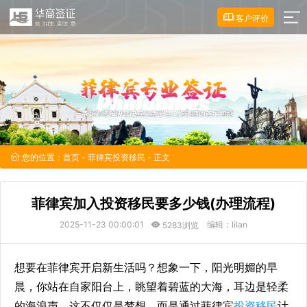
客户评价
您的位置：
首页
-
菲律宾投资移民
- 正文
菲律宾加入投资移民要多少钱(办理流程)
2025-11-23 00:00:01
编辑：lilan
5283浏览
想要在菲律宾开启新生活吗？想象一下，阳光明媚的早
晨，你站在自家阳台上，眺望着碧蓝的大海，耳边是轻柔
的海浪声，这不仅仅是梦想，而是通过菲律宾
投资移民
计