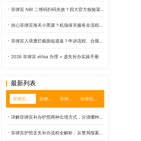
菲律宾 NBI 二维码扫码失效？四大官方核验渠道完整整理
担心菲律宾海关小黑屋？机场保关服务全流程详解
菲律宾入境遭拦截面临遣返？申诉流程、合规保关、黑名单解除权威详解
2026 菲律宾 eVisa 办理 + 遗失补办实操手册
最新列表
菲律宾补办护照
菲律宾货币
菲律宾拳王
菲律宾碧瑶市
详解菲律宾补办护照两种出境方式，分清哪种不会被机场拦截？
菲律宾护照丢失补办流程全解析：从警局报案到签证转移的完整闭环