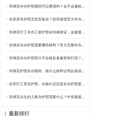
菲律宾补办护照期间可以离境吗？会不会被机场边检拦下
在菲弄丢护照无首页备份？驻菲使馆官方补办方法详解
菲律宾打工补办工签护照未转移签证，会被遣返吗？
菲律宾补办护照需要哪些材料？官方完整补办流程详解
菲律宾补办护照照片不合格反复被初审打回？全套解决办法汇总
菲律宾护照补办期间，靠什么材料证明自身居留身份？
在菲打工弄丢护照，办旅行证还是补办护照更合适
菲律宾出生的儿童办护照需要什么？中菲家庭材料清单与办理路径全解析
最新排行