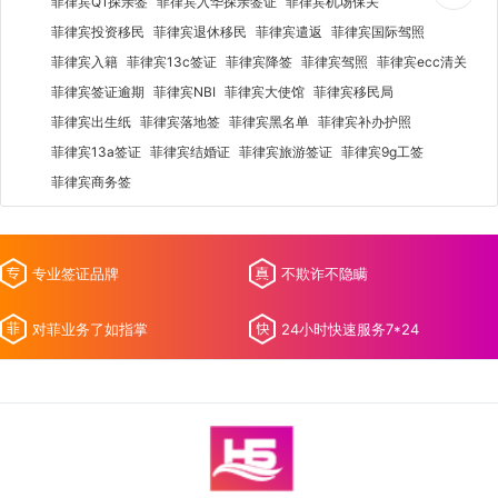
菲律宾Q1探亲签
菲律宾入华探亲签证
菲律宾机场保关
菲律宾投资移民
菲律宾退休移民
菲律宾遣返
菲律宾国际驾照
菲律宾入籍
菲律宾13c签证
菲律宾降签
菲律宾驾照
菲律宾ecc清关
菲律宾签证逾期
菲律宾NBI
菲律宾大使馆
菲律宾移民局
菲律宾出生纸
菲律宾落地签
菲律宾黑名单
菲律宾补办护照
菲律宾13a签证
菲律宾结婚证
菲律宾旅游签证
菲律宾9g工签
菲律宾商务签
专业签证品牌
不欺诈不隐瞒
对菲业务了如指掌
24小时快速服务7*24