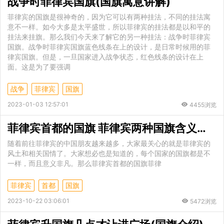
战争时菲律宾国旗(国旗寓意讲解)
菲律宾的国旗是很神奇的，因为它可以有两种挂法，不同的挂法寓
意不一样。如今大多是太平盛世，所以菲律宾的挂法都是以和平的
挂法来挂旗。那么我们今天来了解它的另一种挂法：战争时菲律宾
国旗。战争时菲律宾国旗蓝色线条在上的设计，是日常时候用的菲
律宾国旗。但是，一旦国家进入战争状态，红色线条的设计在上
面。这是为了要强调
战争
菲律宾
国旗
2023-01-03 12:57:01
4455浏览
菲律宾首都的国旗 菲律宾两种国旗含义是什么
随着前往菲律宾的中国朋友越来越多，大家最关心的就是菲律宾的
风土和相关国情了。大家想必也是知道的，每个国家的国旗都是不
一样，而且意义非凡。那么菲律宾首都的国旗菲律
菲律宾
首都
国旗
2023-10-22 03:06:01
5472浏览