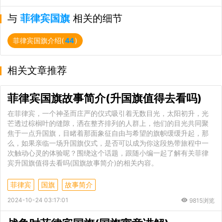
与
菲律宾国旗
相关的细节
菲律宾国旗介绍(
44
)
相关文章推荐
菲律宾国旗故事简介(升国旗值得去看吗)
在菲律宾，一个神圣而庄严的仪式吸引着无数目光，太阳初升，光
芒透过棕榈叶的缝隙，洒在整齐排列的人群上，他们的目光共同聚
焦于一点升国旗，目睹着那面象征自由与希望的旗帜缓缓升起，那
么，如果亲临一场升国旗仪式，是否可以成为你这段热带旅程中一
次触动心灵的体验呢？围绕这个话题，跟随小编一起了解有关菲律
宾升国旗值得去看吗(国旗故事简介)的相关内容。
菲律宾
国旗
故事简介
2024-10-24 03:17:01
9815浏览