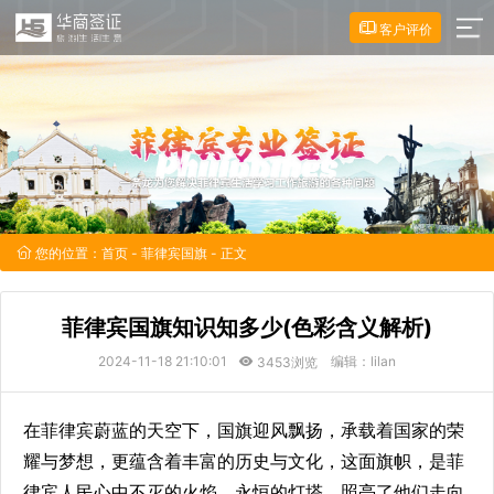
客户评价
您的位置：
首页
-
菲律宾国旗
- 正文
菲律宾国旗知识知多少(色彩含义解析)
2024-11-18 21:10:01
编辑：lilan
3453浏览
在菲律宾蔚蓝的天空下，国旗迎风飘扬，承载着国家的荣
耀与梦想，更蕴含着丰富的历史与文化，这面旗帜，是菲
律宾人民心中不灭的火焰、永恒的灯塔，照亮了他们走向