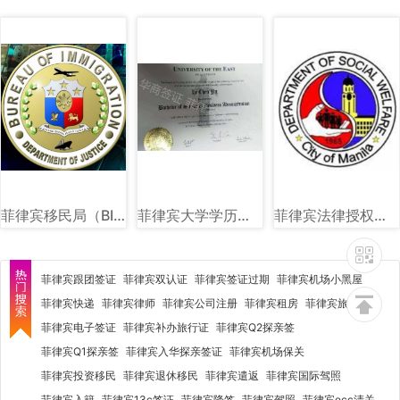
菲律宾移民局（BI）图文详解
菲律宾大学学历图片样式讲解
菲律宾法律授权社会福利和发展部（DSWD）图文讲解
菲律宾跟团签证
菲律宾双认证
菲律宾签证过期
菲律宾机场小黑屋
菲律宾快递
菲律宾律师
菲律宾公司注册
菲律宾租房
菲律宾旅行社
菲律宾电子签证
菲律宾补办旅行证
菲律宾Q2探亲签
菲律宾Q1探亲签
菲律宾入华探亲签证
菲律宾机场保关
菲律宾投资移民
菲律宾退休移民
菲律宾遣返
菲律宾国际驾照
菲律宾入籍
菲律宾13c签证
菲律宾降签
菲律宾驾照
菲律宾ecc清关