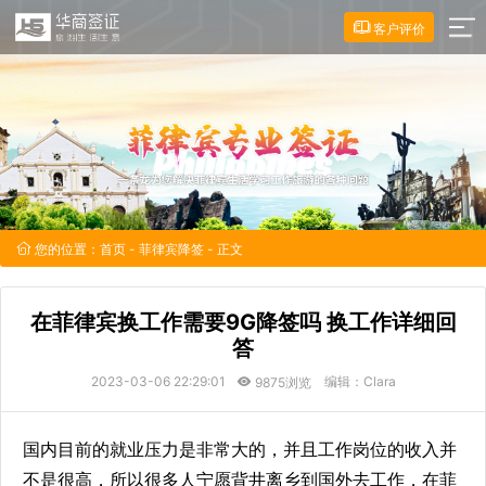
客户评价
您的位置：
首页
-
菲律宾降签
- 正文
在菲律宾换工作需要9G降签吗 换工作详细回
答
2023-03-06 22:29:01
编辑：Clara
9875浏览
国内目前的就业压力是非常大的，并且工作岗位的收入并
不是很高，所以很多人宁愿背井离乡到国外去工作，在菲