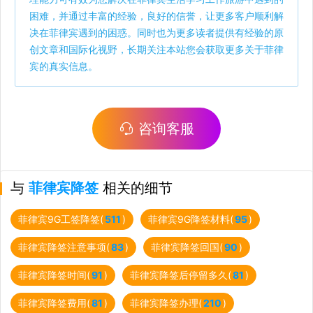
困难，并通过丰富的经验，良好的信誉，让更多客户顺利解
决在菲律宾遇到的困惑。同时也为更多读者提供有经验的原
创文章和国际化视野，长期关注本站您会获取更多关于菲律
宾的真实信息。
咨询客服
与
菲律宾降签
相关的细节
菲律宾9G工签降签(
511
)
菲律宾9G降签材料(
95
)
菲律宾降签注意事项(
83
)
菲律宾降签回国(
90
)
菲律宾降签时间(
91
)
菲律宾降签后停留多久(
81
)
菲律宾降签费用(
81
)
菲律宾降签办理(
210
)