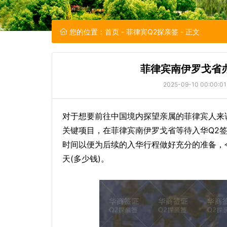
您的位置：
首页
-
菲律宾Q2探亲签
- 正文
菲律宾南伊罗戈省办
2025-09-10 00:00:01
对于想要前往中国境内探望亲属的菲律宾人来
关键项目，在菲律宾南伊罗戈省等待入华Q2
时间以便为后续的入华行程做好充分的准备，
天(多少钱)。