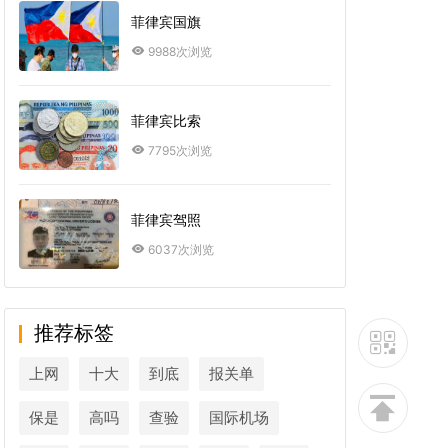
菲律宾国旗
9988次浏览
菲律宾比索
7795次浏览
菲律宾驾照
6037次浏览
推荐标签
上网
十大
到底
报关单
保是
高吗
查验
国际机场