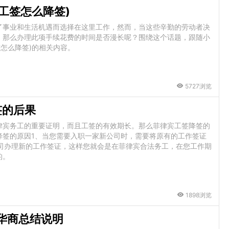
工签怎么降签)
了事业和生活机遇而选择在这里工作，然而，当这些辛勤的劳动者决
，那么办理此项手续花费的时间是否漫长呢？围绕这个话题，跟随小
签怎么降签)的相关内容。
5727浏览
签的后果
律宾务工的重要证明，而且工签的有效期长。那么菲律宾工签降签的
降签的原因1、当您需要入职一家新公司时，需要将原有的工作签证
公司办理新的工作签证，这样您就会是在菲律宾合法务工，在您工作期
的。
1898浏览
华商总结说明