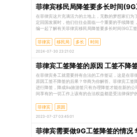
菲律宾移民局降签要多长时间(9G
在菲律宾这片充满活力的土地上，无数的梦想家们为
定回国发展时，他们往往会面临一个重要的手续降签
编一起了解有关菲律宾移民局降签要多长时间(9G工
菲律宾
移民局
多长
时间
2024-07-30 23:21:02
菲律宾工签降签的原因 工签不降
在菲律宾务工就需要持有合法的工作签证，这是在菲
原因工签不降签的后果？华商为你解答。菲律宾工签
进行降签，降成9a旅游签只有办理降签才能在新的
间享有的一切工作上该有的合法权益都是受法律保护
菲律宾
原因
2023-07-27 03:45:01
菲律宾需要做9G工签降签的情况 