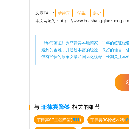
文章TAG：
菲律宾
学生
多少
本文网址为：
https://www.huashangqianzheng.com
《
华商签证
》为菲律宾本地商家，11年的签证经
遇到的困难，并通过丰富的经验，良好的信誉，
供有经验的原创文章和国际化视野，长期关注本
与
菲律宾降签
相关的细节
菲律宾9G工签降签(
511
)
菲律宾9G降签材料(
9