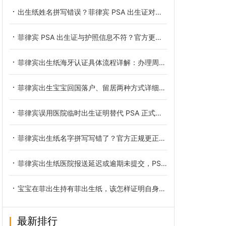
出生纸姓名拼写错误？菲律宾 PSA 出生证对照护照更正官方材料清单
菲律宾 PSA 出生证与护照信息不符？官方更正全套准备材料详解
菲律宾出生纸海牙认证具体流程详解：办理周期全方位说明
菲律宾出生宝宝回国落户、留居两种方式详细讲解
菲律宾误用医院临时出生证明替代 PSA 正式文件，完整补救流程详解
菲律宾出生纸名字拼写写错了？官方正规更正完整步骤
菲律宾出生纸医院报送延迟或逾期未提交，PSA 查无档案完整解析
宝宝在菲出生持有菲出生纸，该怎样证明自身不属于菲律宾国籍
最新排行