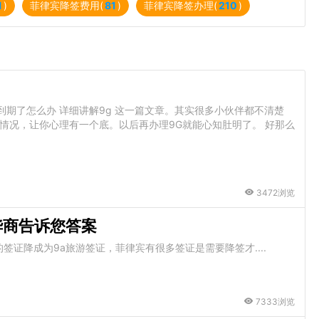
1
)
菲律宾降签费用(
81
)
菲律宾降签办理(
210
)
到期了怎么办 详细讲解9g 这一篇文章。其实很多小伙伴都不清楚
的情况，让你心理有一个底。以后再办理9G就能心知肚明了。 好那么
3472浏览
华商告诉您答案
证降成为9a旅游签证，菲律宾有很多签证是需要降签才....
7333浏览