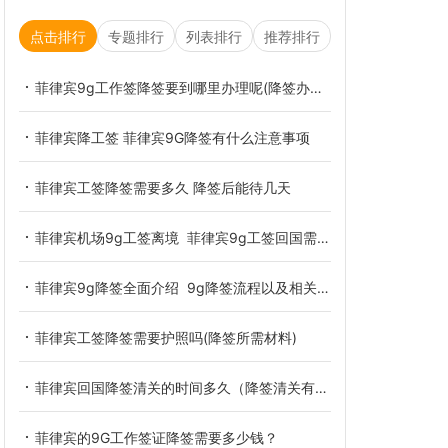
点击排行
专题排行
列表排行
推荐排行
菲律宾9g工作签降签要到哪里办理呢(降签办理介绍)
菲律宾降工签 菲律宾9G降签有什么注意事项
菲律宾工签降签需要多久 降签后能待几天
菲律宾机场9g工签离境 菲律宾9g工签回国需要降签吗
菲律宾9g降签全面介绍 9g降签流程以及相关的材料
菲律宾工签降签需要护照吗(降签所需材料)
菲律宾回国降签清关的时间多久（降签清关有效期讲解）
菲律宾的9G工作签证降签需要多少钱？